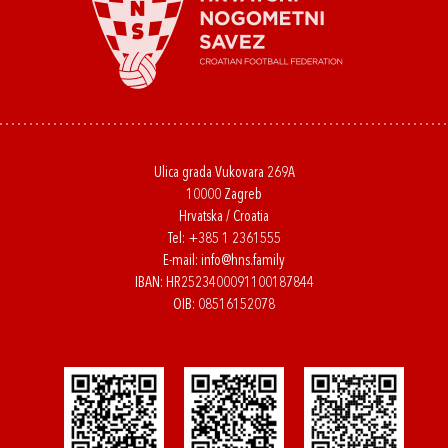
Ulica grada Vukovara 269A
10000 Zagreb
Hrvatska / Croatia
Tel:
+385 1 2361555
E-mail:
info@hns.family
IBAN: HR2523400091100187844
OIB: 08516152078