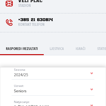
Veli Plac
STADION
+385 21 630814
KONTAKT TELEFON
RASPORED I REZULTATI
LJESTVICA
IGRAČI
STATI
Sezona:
2024/25
Uzrast:
Seniors
Natjecanje: