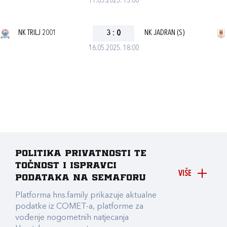
11.05.2025. 13:00
NK TRILJ 2001
3
:
0
NK JADRAN (S)
16.05.2025. 18:00
Politika privatnosti te
točnost i ispravci
VIŠE
podataka na Semaforu
Platforma hns.family prikazuje aktualne
podatke iz COMET-a, platforme za
vođenje nogometnih natjecanja