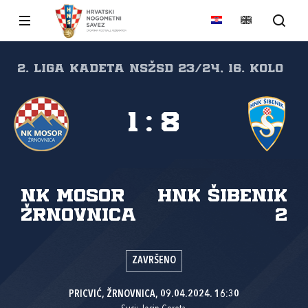
2. liga kadeta NSŽSD 23/24, 16. kolo
1
:
8
NK Mosor
HNK Šibenik
Žrnovnica
2
ZAVRŠENO
PRICVIĆ, ŽRNOVNICA, 09.04.2024. 16:30