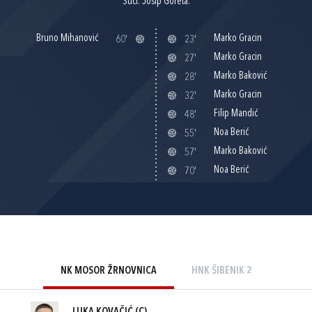
Suci: Josip Goreta.
Bruno Mihanović
Marko Gracin
60'
23'
Marko Gracin
27'
Marko Baković
28'
Marko Gracin
32'
Filip Mandić
48'
Noa Berić
55'
Marko Baković
57'
Noa Berić
70'
NK MOSOR ŽRNOVNICA
HNK ŠIBENIK 2