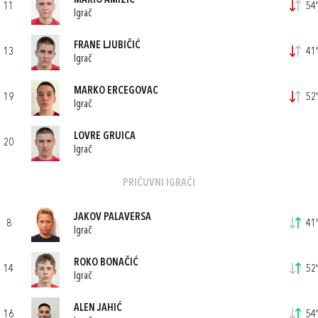
MARIO AMIŽIĆ
11
54'
Igrač
FRANE LJUBIČIĆ
13
41'
Igrač
MARKO ERCEGOVAC
19
52'
Igrač
LOVRE GRUICA
20
Igrač
PRIČUVNI IGRAČI
JAKOV PALAVERSA
8
41'
Igrač
ROKO BONAČIĆ
14
52'
Igrač
ALEN JAHIĆ
16
54'