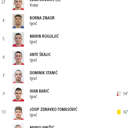
LUKA KOVAČIĆ
(C)
27
Vratar
BORNA ZNAOR
4
Igrač
MARIN ROGULJIĆ
5
Igrač
ANTE ŠKALIC
6
Igrač
DOMINIK STANIĆ
7
Igrač
IVAN BARIĆ
9
54'
Igrač
JOSIP ZDRAVKO TOMASOVIĆ
10
62'
Igrač