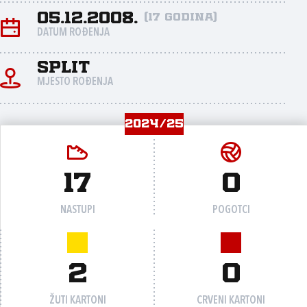
05.12.2008.
(17 godina)
DATUM ROĐENJA
Split
MJESTO ROĐENJA
2024/25
17
0
NASTUPI
POGOTCI
2
0
ŽUTI KARTONI
CRVENI KARTONI