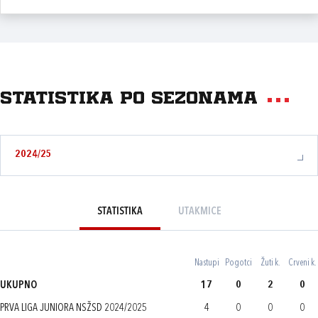
Statistika po sezonama
2024/25
STATISTIKA
UTAKMICE
Nastupi
Pogotci
Žuti k.
Crveni k.
UKUPNO
17
0
2
0
PRVA LIGA JUNIORA NSŽSD 2024/2025
4
0
0
0