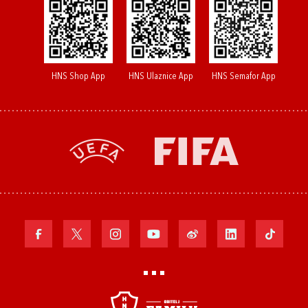
HNS Shop App
HNS Ulaznice App
HNS Semafor App