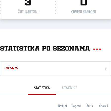
3
0
ŽUTI KARTONI
CRVENI KARTONI
Statistika po sezonama
2024/25
STATISTIKA
UTAKMICE
Nastupi
Pogotci
Žuti k.
Crveni k.