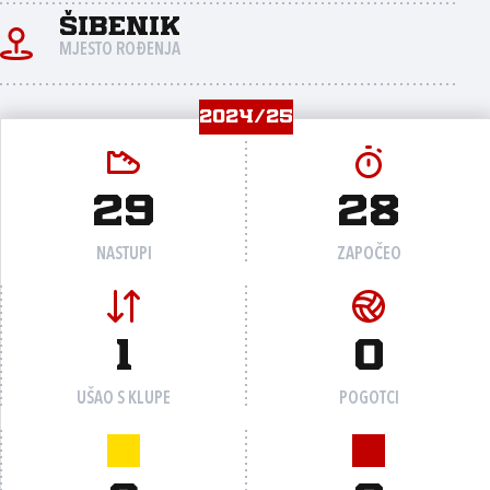
Šibenik
MJESTO ROĐENJA
2024/25
29
28
NASTUPI
ZAPOČEO
1
0
UŠAO S KLUPE
POGOTCI