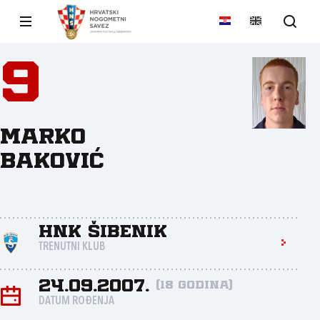
9
Marko
Baković
HNK Šibenik
TRENUTNI KLUB
24.09.2007.
(18 godina)
DATUM ROĐENJA