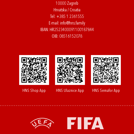
10000 Zagreb
Hrvatska / Croatia
Tel:
+385 1 2361555
E-mail:
info@hns.family
IBAN: HR2523400091100187844
OIB: 08516152078
HNS Shop App
HNS Ulaznice App
HNS Semafor App