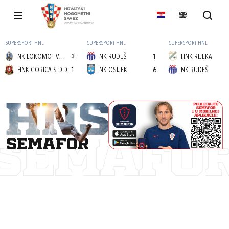
SUPERSPORT HNL
SUPERSPORT HNL
SUPERSPORT HNL
NK LOKOMOTIVA (Z)
3
NK RUDEŠ
1
HNK RIJEKA
HNK GORICA S.D.D.
1
NK OSIJEK
6
NK RUDEŠ
semafor
SEMAFO