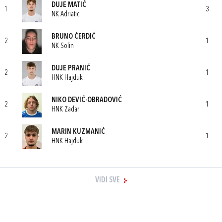
DUJE MATIĆ
1
3
NK Adriatic
BRUNO ĆERDIĆ
2
1
NK Solin
DUJE PRANIĆ
2
1
HNK Hajduk
NIKO DEVIĆ-OBRADOVIĆ
2
1
HNK Zadar
MARIN KUZMANIĆ
2
1
HNK Hajduk
VIDI SVE