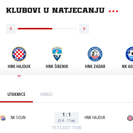
Klubovi u natjecanju
HNK HAJDUK
HNK ŠIBENIK
HNK ZADAR
NK AD
UTAKMICE
IGRAČI
1
:
1
NK SOLIN
HNK HAJDUK
(2:4 - 11m)
15.12.2021. 10:00