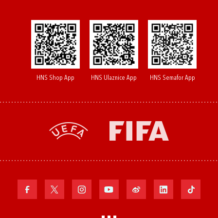
HNS Shop App
HNS Ulaznice App
HNS Semafor App