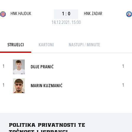
HNK HAJDUK
1
:
0
HNK ZADAR
18.12.2021. 15:00
STRIJELCI
KARTONI
NASTUPI / MINUTE
1
1
DUJE PRANIĆ
1
1
MARIN KUZMANIĆ
Politika privatnosti te