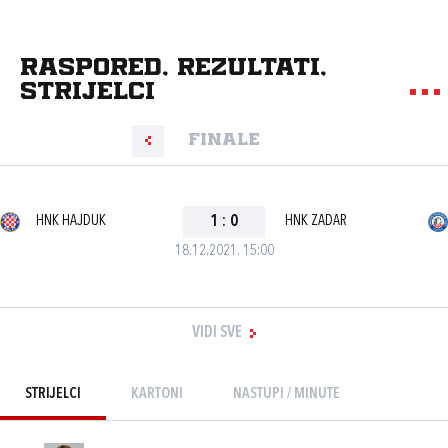
Raspored, rezultati,
strijelci
Finale
HNK HAJDUK
1
:
0
HNK ZADAR
18.12.2021. 15:00
VIDI SVE
STRIJELCI
KARTONI
NASTUPI / MINUTE