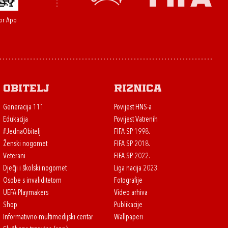
or App
Obitelj
Riznica
Generacija 111
Povijest HNS-a
Edukacija
Povijest Vatrenih
#JednaObitelj
FIFA SP 1998.
Ženski nogomet
FIFA SP 2018.
Veterani
FIFA SP 2022.
Dječji i školski nogomet
Liga nacija 2023.
Osobe s invaliditetom
Fotografije
UEFA Playmakers
Video arhiva
Shop
Publikacije
Informativno-multimedijski centar
Wallpaperi