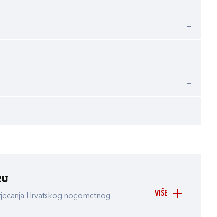
ru
VIŠE
atjecanja Hrvatskog nogometnog