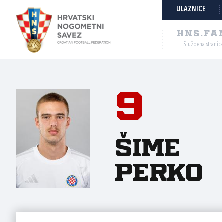
ULAZNICE
HNS.FA
Službena stranic
9
Šime
Perko