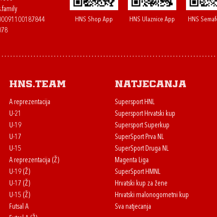
.family
HNS Shop App
HNS Ulaznice App
HNS Semaf
400091100187844
078
HNS.team
Natjecanja
A reprezentacija
Supersport HNL
U-21
Supersport Hrvatski kup
U-19
Supersport Superkup
U-17
SuperSport Prva NL
U-15
SuperSport Druga NL
A reprezentacija (Ž)
Magenta Liga
U-19 (Ž)
SuperSport HMNL
U-17 (Ž)
Hrvatski kup za žene
U-15 (Ž)
Hrvatski malonogometni kup
Futsal A
Sva natjecanja