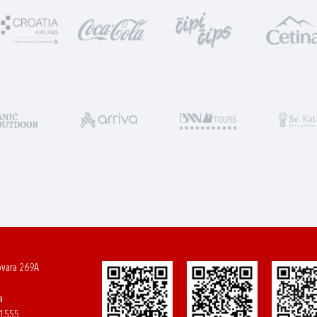
ovara 269A
a
61555