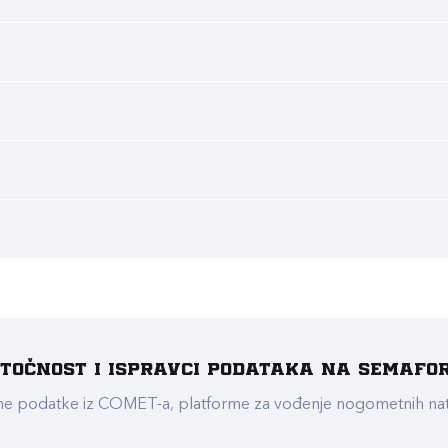
e točnost i ispravci podataka na Semafo
ualne podatke iz COMET-a, platforme za vođenje nogometnih n