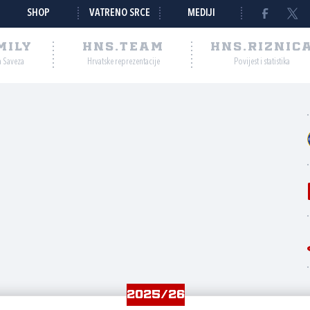
SHOP
VATRENO SRCE
MEDIJI
MILY
HNS.TEAM
HNS.RIZNIC
a Saveza
Hrvatske reprezentacije
Povijest i statistika
2025/26