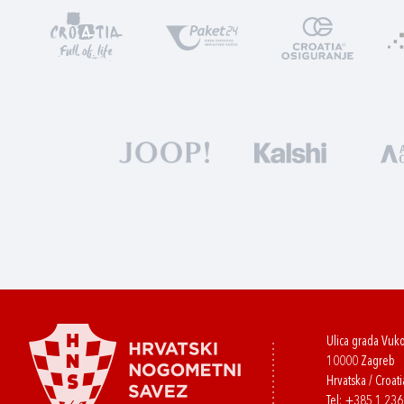
Ulica grada Vuk
10000 Zagreb
Hrvatska / Croati
Tel:
+385 1 23