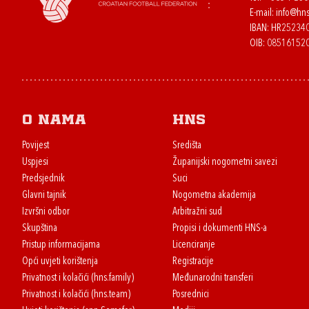
E-mail:
info@hns
IBAN: HR2523
OIB: 08516152
O nama
HNS
Povijest
Središta
Uspjesi
Županijski nogometni savezi
Predsjednik
Suci
Glavni tajnik
Nogometna akademija
Izvršni odbor
Arbitražni sud
Skupština
Propisi i dokumenti HNS-a
Pristup informacijama
Licenciranje
Opći uvjeti korištenja
Registracije
Privatnost i kolačići (hns.family)
Međunarodni transferi
Privatnost i kolačići (hns.team)
Posrednici