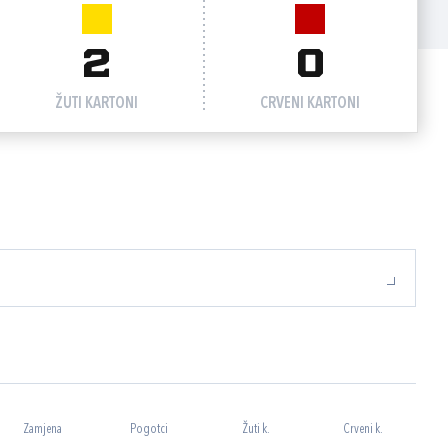
2
0
ŽUTI KARTONI
CRVENI KARTONI
Zamjena
Pogotci
Žuti k.
Crveni k.