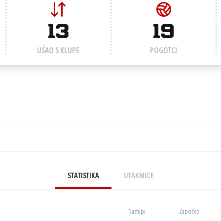
13
19
UŠAO S KLUPE
POGOTCI
STATISTIKA
UTAKMICE
Nastupi
Započeo