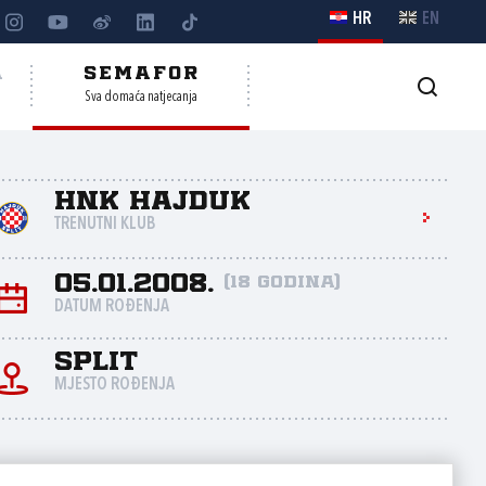
HR
EN
A
SEMAFOR
Sva domaća natjecanja
HNK Hajduk
TRENUTNI KLUB
05.01.2008.
(18 godina)
DATUM ROĐENJA
Split
MJESTO ROĐENJA