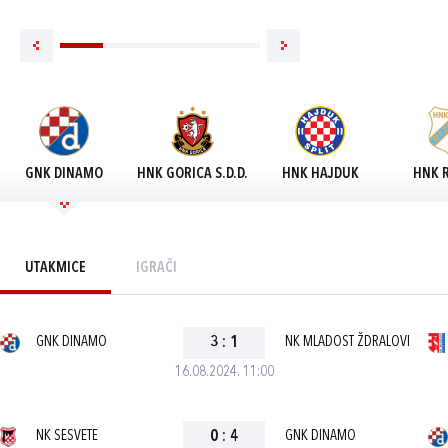
GNK DINAMO
HNK GORICA S.D.D.
HNK HAJDUK
HNK R
UTAKMICE
IGRAČI
GNK DINAMO
3
:
1
NK MLADOST ŽDRALOVI
16.08.2024. 11:00
NK SESVETE
0
:
4
GNK DINAMO