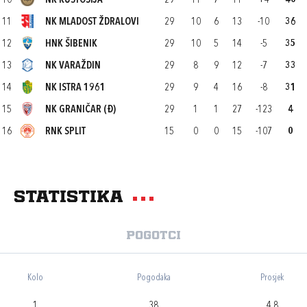
10
NK KUSTOŠIJA
29
11
7
11
+4
40
11
NK MLADOST ŽDRALOVI
29
10
6
13
-10
36
12
HNK ŠIBENIK
29
10
5
14
-5
35
13
NK VARAŽDIN
29
8
9
12
-7
33
14
NK ISTRA 1961
29
9
4
16
-8
31
15
NK GRANIČAR (Đ)
29
1
1
27
-123
4
16
RNK SPLIT
15
0
0
15
-107
0
Statistika
Pogotci
Kolo
Pogodaka
Prosjek
1
38
4,8