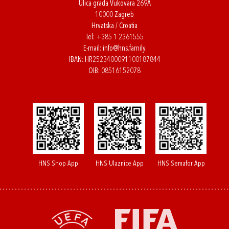
Ulica grada Vukovara 269A
10000 Zagreb
Hrvatska / Croatia
Tel:
+385 1 2361555
E-mail:
info@hns.family
IBAN: HR2523400091100187844
OIB: 08516152078
HNS Shop App
HNS Ulaznice App
HNS Semafor App