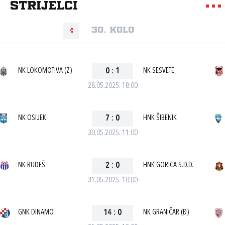
strijelci
30. kolo
NK LOKOMOTIVA (Z)
0
:
1
NK SESVETE
28.05.2025. 18:00
NK OSIJEK
7
:
0
HNK ŠIBENIK
30.05.2025. 11:00
NK RUDEŠ
2
:
0
HNK GORICA S.D.D.
31.05.2025. 10:00
GNK DINAMO
14
:
0
NK GRANIČAR (Đ)