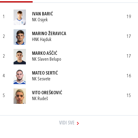
IVAN BARIĆ
1
19
NK Osijek
MARINO ŽERAVICA
2
17
HNK Hajduk
MARKO AŠČIĆ
2
17
NK Slaven Belupo
MATEO SERTIĆ
4
16
NK Sesvete
VITO OREŠKOVIĆ
5
15
NK Rudeš
VIDI SVE