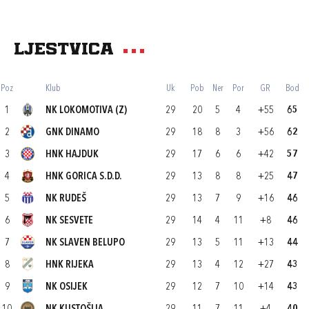
Ljestvica
Poz
Klub
Uk
Pob
Ner
Por
GR
Bod
1
NK LOKOMOTIVA (Z)
29
20
5
4
+55
65
2
GNK DINAMO
29
18
8
3
+56
62
3
HNK HAJDUK
29
17
6
6
+42
57
4
HNK GORICA S.D.D.
29
13
8
8
+25
47
5
NK RUDEŠ
29
13
7
9
+16
46
6
NK SESVETE
29
14
4
11
+8
46
7
NK SLAVEN BELUPO
29
13
5
11
+13
44
8
HNK RIJEKA
29
13
4
12
+27
43
9
NK OSIJEK
29
12
7
10
+14
43