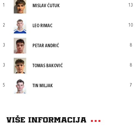
1
13
MISLAV ĆUTUK
2
10
LEO RIMAC
3
8
PETAR ANDRIĆ
3
8
TOMAS BAKOVIĆ
5
7
TIN MILJAK
Više informacija