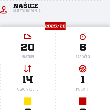
Našice
MJESTO ROĐENJA
2025/26
20
6
NASTUPI
ZAPOČEO
14
1
UŠAO S KLUPE
POGOTCI