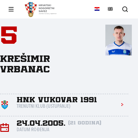
5
Krešimir
Vrbanac
HNK Vukovar 1991
TRENUTNI KLUB (USTUPANJE)
24.04.2005.
(21 godina)
DATUM ROĐENJA