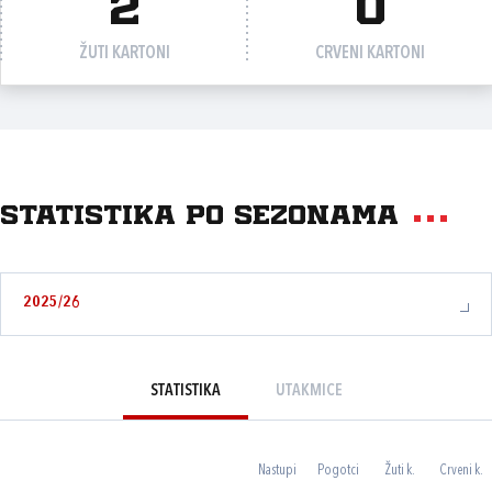
2
0
ŽUTI KARTONI
CRVENI KARTONI
Statistika po sezonama
2025/26
STATISTIKA
UTAKMICE
Nastupi
Pogotci
Žuti k.
Crveni k.