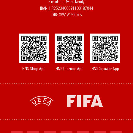
E-mail:
info@hns.family
IBAN: HR2523400091100187844
OIB: 08516152078
HNS Shop App
HNS Ulaznice App
HNS Semafor App