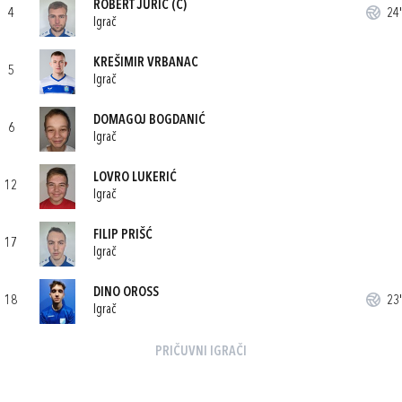
ROBERT JURIĆ
(C)
4
24'
Igrač
KREŠIMIR VRBANAC
5
Igrač
DOMAGOJ BOGDANIĆ
6
Igrač
LOVRO LUKERIĆ
12
Igrač
FILIP PRIŠĆ
17
Igrač
DINO OROSS
18
23'
Igrač
PRIČUVNI IGRAČI