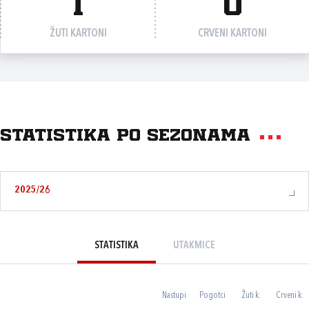
1
0
ŽUTI KARTONI
CRVENI KARTONI
Statistika po sezonama
2025/26
STATISTIKA
UTAKMICE
Nastupi
Pogotci
Žuti k.
Crveni k.