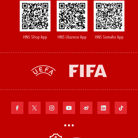
HNS Shop App
HNS Ulaznice App
HNS Semafor App