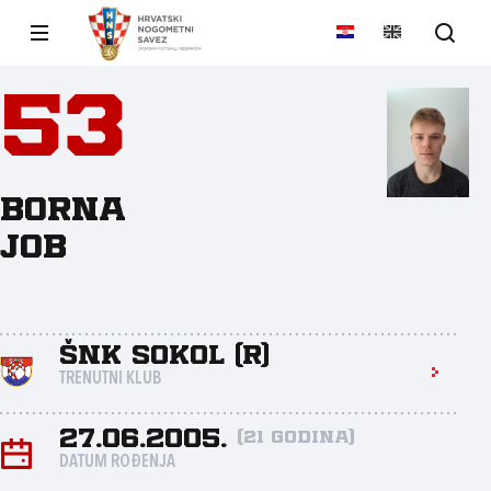
53
Borna
Job
ŠNK Sokol (R)
TRENUTNI KLUB
27.06.2005.
(21 godina)
DATUM ROĐENJA