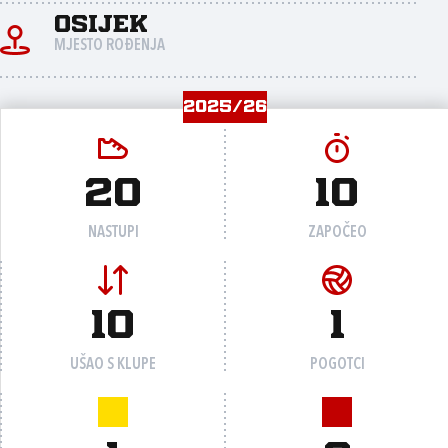
Osijek
MJESTO ROĐENJA
2025/26
20
10
NASTUPI
ZAPOČEO
10
1
UŠAO S KLUPE
POGOTCI