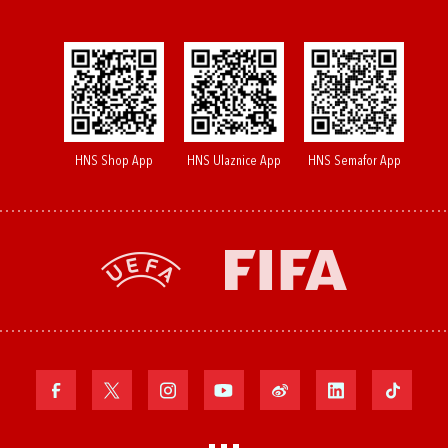
HNS Shop App
HNS Ulaznice App
HNS Semafor App