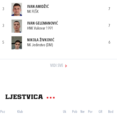
IVAN AMIDŽIĆ
3
7
NK FEŠK
IVAN GELEMANOVIĆ
3
7
HNK Vukovar 1991
NIKOLA ŽIVKOVIĆ
5
6
NK Jedinstvo (DM)
VIDI SVE
Ljestvica
Poz
Klub
Uk
Pob
Ner
Por
GR
Bod