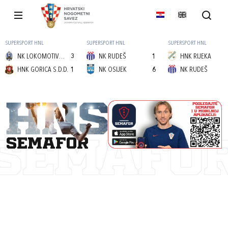
SUPERSPORT HNL
SUPERSPORT HNL
SUPERSPORT HNL
NK LOKOMOTIVA (Z)
3
NK RUDEŠ
1
HNK RIJEKA
HNK GORICA S.D.D.
1
NK OSIJEK
6
NK RUDEŠ
semafor
SEMAFO