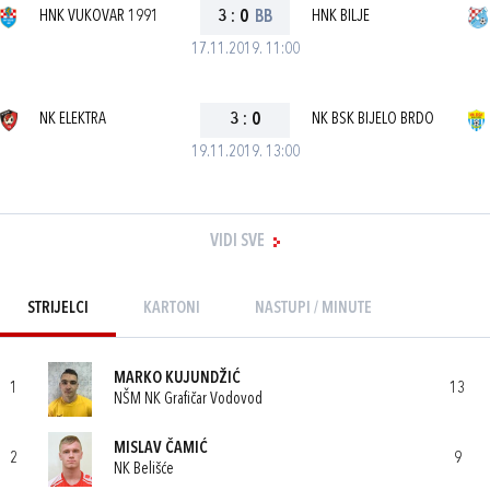
HNK VUKOVAR 1991
3
:
0
BB
HNK BILJE
17.11.2019. 11:00
NK ELEKTRA
3
:
0
NK BSK BIJELO BRDO
19.11.2019. 13:00
VIDI SVE
STRIJELCI
KARTONI
NASTUPI / MINUTE
MARKO KUJUNDŽIĆ
1
13
NŠM NK Grafičar Vodovod
MISLAV ČAMIĆ
2
9
NK Belišće