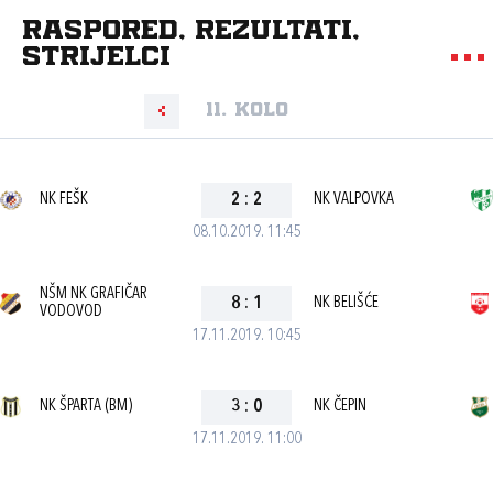
Raspored, rezultati,
strijelci
11. kolo
NK FEŠK
2
:
2
NK VALPOVKA
08.10.2019. 11:45
NŠM NK GRAFIČAR
8
:
1
NK BELIŠĆE
VODOVOD
17.11.2019. 10:45
NK ŠPARTA (BM)
3
:
0
NK ČEPIN
17.11.2019. 11:00