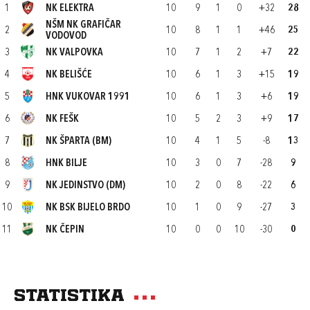
1
NK ELEKTRA
10
9
1
0
+32
28
NŠM NK GRAFIČAR
2
10
8
1
1
+46
25
VODOVOD
3
NK VALPOVKA
10
7
1
2
+7
22
4
NK BELIŠĆE
10
6
1
3
+15
19
5
HNK VUKOVAR 1991
10
6
1
3
+6
19
6
NK FEŠK
10
5
2
3
+9
17
7
NK ŠPARTA (BM)
10
4
1
5
-8
13
8
HNK BILJE
10
3
0
7
-28
9
9
NK JEDINSTVO (DM)
10
2
0
8
-22
6
10
NK BSK BIJELO BRDO
10
1
0
9
-27
3
11
NK ČEPIN
10
0
0
10
-30
0
Statistika