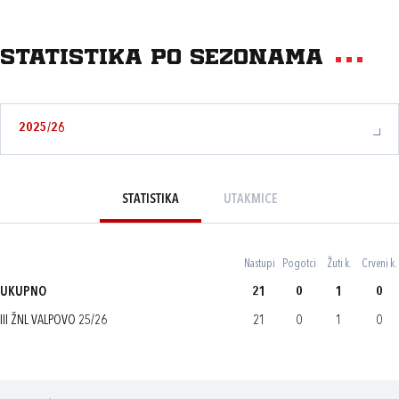
Statistika po sezonama
2025/26
STATISTIKA
UTAKMICE
Nastupi
Pogotci
Žuti k.
Crveni k.
UKUPNO
21
0
1
0
III ŽNL VALPOVO 25/26
21
0
1
0