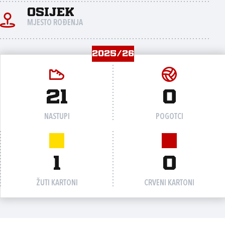
Osijek
MJESTO ROĐENJA
2025/26
21
0
NASTUPI
POGOTCI
1
0
ŽUTI KARTONI
CRVENI KARTONI