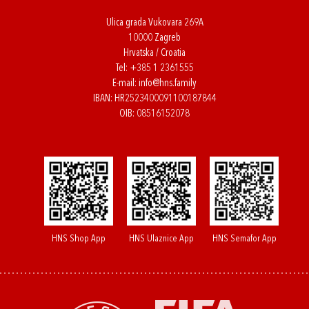
Ulica grada Vukovara 269A
10000 Zagreb
Hrvatska / Croatia
Tel:
+385 1 2361555
E-mail:
info@hns.family
IBAN: HR2523400091100187844
OIB: 08516152078
HNS Shop App
HNS Ulaznice App
HNS Semafor App