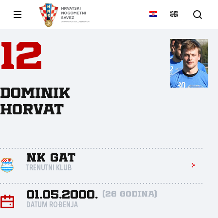
12
Dominik
Horvat
NK Gat
TRENUTNI KLUB
01.05.2000.
(26 godina)
DATUM ROĐENJA