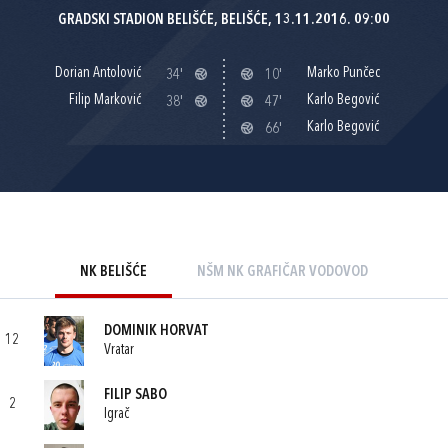
GRADSKI STADION BELIŠĆE, BELIŠĆE, 13.11.2016. 09:00
Dorian Antolović
Marko Punčec
34'
10'
Filip Marković
Karlo Begović
38'
47'
Karlo Begović
66'
NK BELIŠĆE
NŠM NK GRAFIČAR VODOVOD
DOMINIK HORVAT
12
Vratar
FILIP SABO
2
Igrač