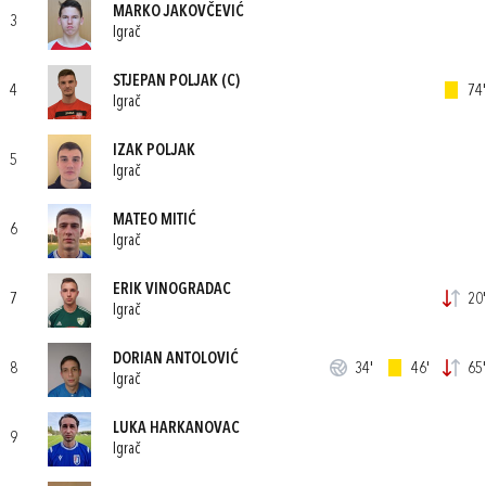
MARKO JAKOVČEVIĆ
3
Igrač
STJEPAN POLJAK
(C)
4
74'
Igrač
IZAK POLJAK
5
Igrač
MATEO MITIĆ
6
Igrač
ERIK VINOGRADAC
7
20'
Igrač
DORIAN ANTOLOVIĆ
8
34'
46'
65'
Igrač
LUKA HARKANOVAC
9
Igrač