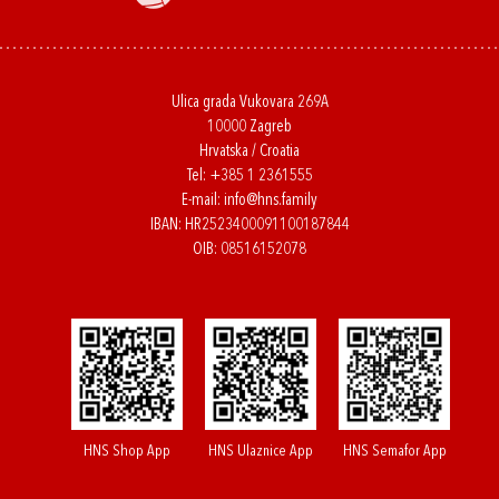
Ulica grada Vukovara 269A
10000 Zagreb
Hrvatska / Croatia
Tel:
+385 1 2361555
E-mail:
info@hns.family
IBAN: HR2523400091100187844
OIB: 08516152078
HNS Shop App
HNS Ulaznice App
HNS Semafor App