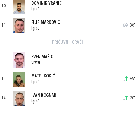
DOMINIK VRANIĆ
10
Igrač
FILIP MARKOVIĆ
11
38'
Igrač
PRIČUVNI IGRAČI
SVEN MAŠIĆ
1
Vratar
MATEJ KOKIĆ
13
65'
Igrač
IVAN BOGNAR
14
20'
Igrač