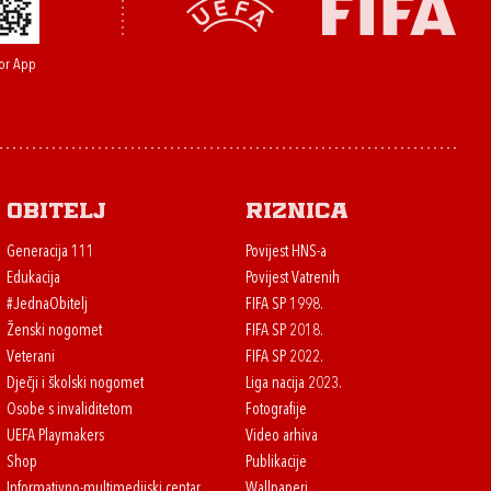
or App
Obitelj
Riznica
Generacija 111
Povijest HNS-a
Edukacija
Povijest Vatrenih
#JednaObitelj
FIFA SP 1998.
Ženski nogomet
FIFA SP 2018.
Veterani
FIFA SP 2022.
Dječji i školski nogomet
Liga nacija 2023.
Osobe s invaliditetom
Fotografije
UEFA Playmakers
Video arhiva
Shop
Publikacije
Informativno-multimedijski centar
Wallpaperi