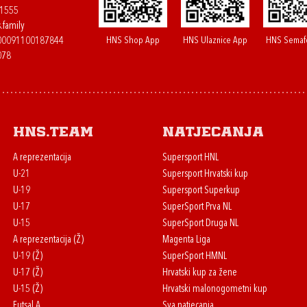
61555
.family
HNS Shop App
HNS Ulaznice App
HNS Semaf
400091100187844
078
HNS.team
Natjecanja
A reprezentacija
Supersport HNL
U-21
Supersport Hrvatski kup
U-19
Supersport Superkup
U-17
SuperSport Prva NL
U-15
SuperSport Druga NL
A reprezentacija (Ž)
Magenta Liga
U-19 (Ž)
SuperSport HMNL
U-17 (Ž)
Hrvatski kup za žene
U-15 (Ž)
Hrvatski malonogometni kup
Futsal A
Sva natjecanja