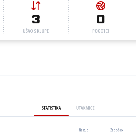
3
0
UŠAO S KLUPE
POGOTCI
STATISTIKA
UTAKMICE
Nastupi
Započeo