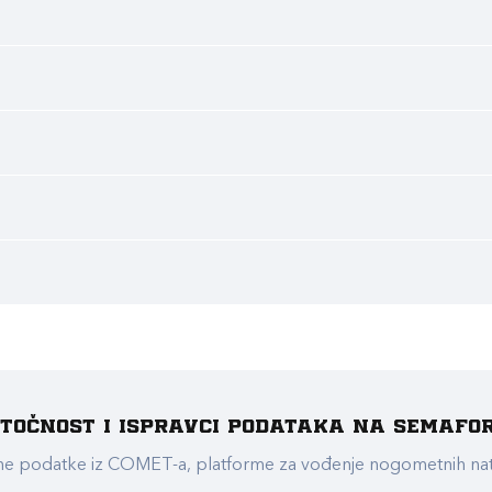
e točnost i ispravci podataka na Semafo
ualne podatke iz COMET-a, platforme za vođenje nogometnih n