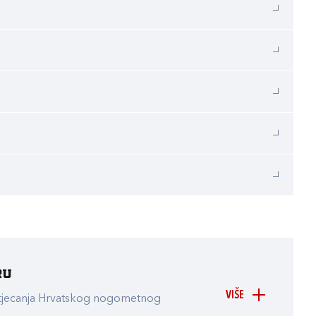
ru
VIŠE
atjecanja Hrvatskog nogometnog