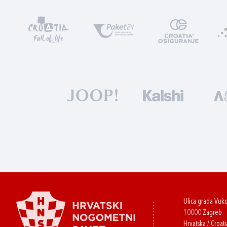
Ulica grada Vuk
10000 Zagreb
Hrvatska / Croati