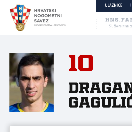
ULAZNICE
HNS.FA
Službena stranic
10
Draga
Gaguli