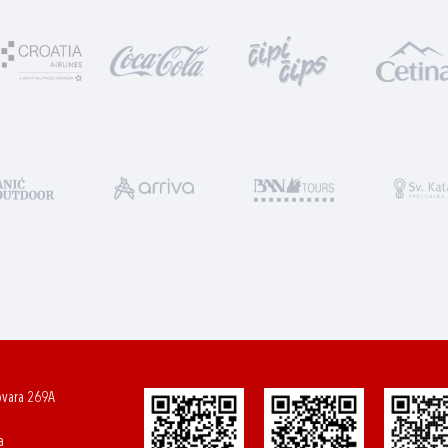
ovara 269A
a