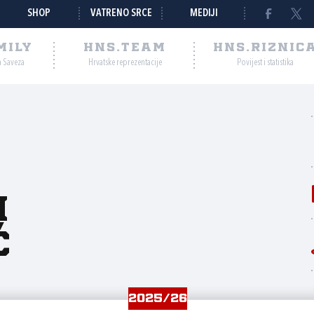
SHOP
VATRENO SRCE
MEDIJI
MILY
HNS.TEAM
HNS.RIZNIC
a Saveza
Hrvatske reprezentacije
Povijest i statistika
n
ć
2025/26