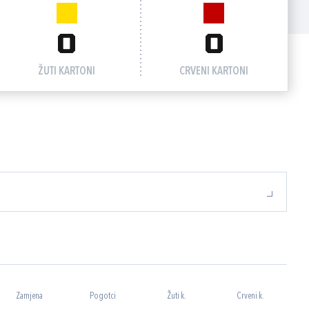
0
0
ŽUTI KARTONI
CRVENI KARTONI
Zamjena
Pogotci
Žuti k.
Crveni k.