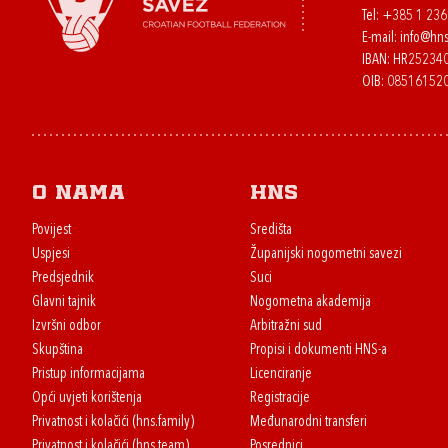
Tel:
+385 1 23
E-mail:
info@hns
IBAN: HR2523
OIB: 08516152
O nama
HNS
Povijest
Središta
Uspjesi
Županijski nogometni savezi
Predsjednik
Suci
Glavni tajnik
Nogometna akademija
Izvršni odbor
Arbitražni sud
Skupština
Propisi i dokumenti HNS-a
Pristup informacijama
Licenciranje
Opći uvjeti korištenja
Registracije
Privatnost i kolačići (hns.family)
Međunarodni transferi
Privatnost i kolačići (hns.team)
Posrednici