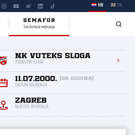
HR
EN
A
SEMAFOR
Sva domaća natjecanja
NK Vuteks Sloga
TRENUTNI KLUB
11.07.2000.
(26 godina)
DATUM ROĐENJA
Zagreb
MJESTO ROĐENJA