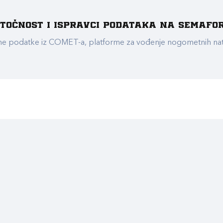
e točnost i ispravci podataka na Semafo
ualne podatke iz COMET-a, platforme za vođenje nogometnih n