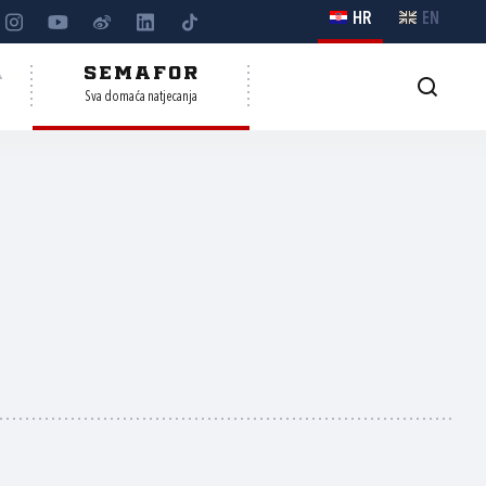
HR
EN
A
SEMAFOR
Sva domaća natjecanja