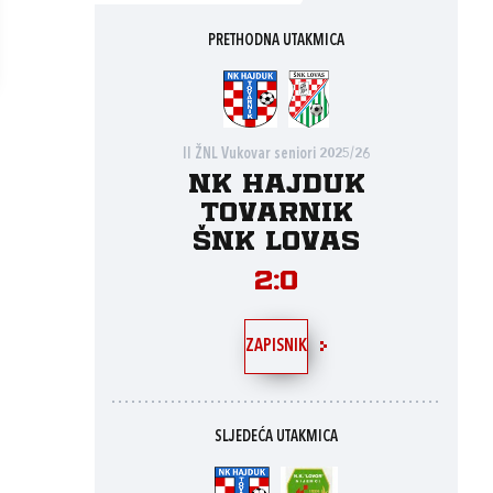
PRETHODNA UTAKMICA
II ŽNL Vukovar seniori 2025/26
NK Hajduk
Tovarnik
ŠNK Lovas
2:0
ZAPISNIK
SLJEDEĆA UTAKMICA