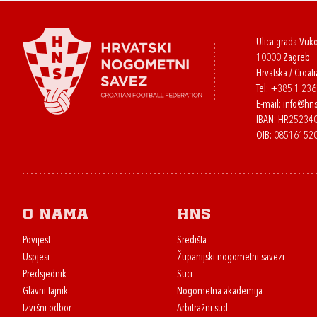
Ulica grada Vuk
10000 Zagreb
Hrvatska / Croati
Tel:
+385 1 23
E-mail:
info@hns
IBAN: HR2523
OIB: 08516152
O nama
HNS
Povijest
Središta
Uspjesi
Županijski nogometni savezi
Predsjednik
Suci
Glavni tajnik
Nogometna akademija
Izvršni odbor
Arbitražni sud