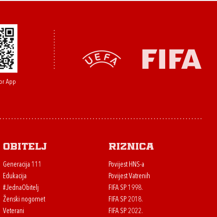
or App
Obitelj
Riznica
Generacija 111
Povijest HNS-a
Edukacija
Povijest Vatrenih
#JednaObitelj
FIFA SP 1998.
Ženski nogomet
FIFA SP 2018.
Veterani
FIFA SP 2022.