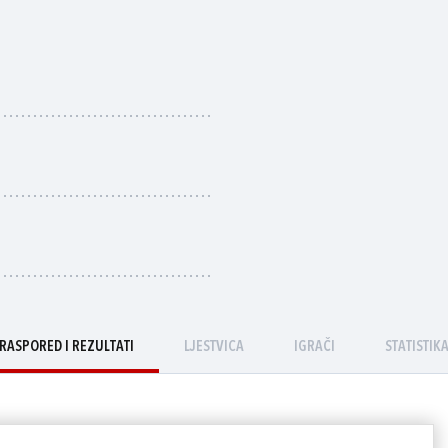
RASPORED I REZULTATI
LJESTVICA
IGRAČI
STATISTIK