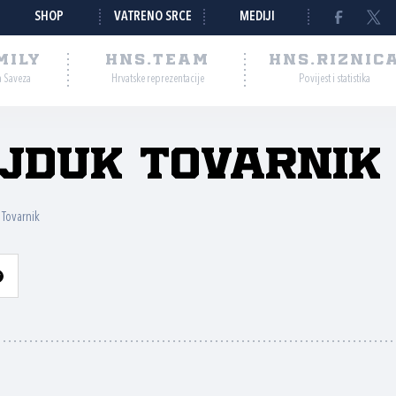
SHOP
VATRENO SRCE
MEDIJI
MILY
HNS.TEAM
HNS.RIZNIC
a Saveza
Hrvatske reprezentacije
Povijest i statistika
jduk Tovarnik
 Tovarnik