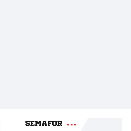
A
Semafor