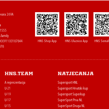
ovara 269A
a
61555
.family
HNS Shop App
HNS Ulaznice App
HNS Semaf
400091100187844
078
HNS.team
Natjecanja
A reprezentacija
Supersport HNL
U-21
Supersport Hrvatski kup
U-19
Supersport Superkup
U-17
SuperSport Prva NL
U-15
SuperSport Druga NL