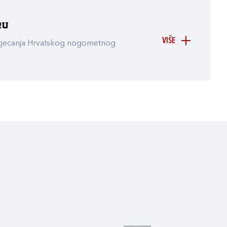
ru
VIŠE
atjecanja Hrvatskog nogometnog