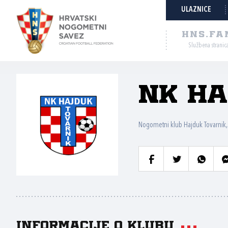
ULAZNICE
HNS.FA
Službena stranic
NK Ha
Nogometni klub Hajduk Tovarnik,
Informacije o klubu