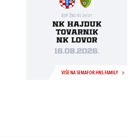
KUP ŽNS-VS 26/27
NK Hajduk
Tovarnik
NK Lovor
16.08.2026.
VIŠE NA SEMAFOR.HNS.FAMILY