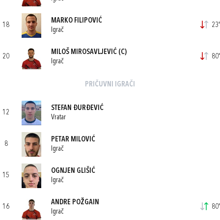
MARKO FILIPOVIĆ
18
23'
Igrač
MILOŠ MIROSAVLJEVIĆ
(C)
20
80'
Igrač
PRIČUVNI IGRAČI
STEFAN ĐURĐEVIĆ
12
Vratar
PETAR MILOVIĆ
8
Igrač
OGNJEN GLIŠIĆ
15
Igrač
ANDRE POŽGAIN
16
80'
Igrač