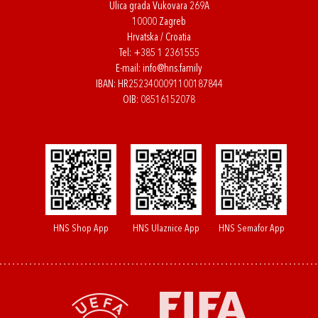
Ulica grada Vukovara 269A
10000 Zagreb
Hrvatska / Croatia
Tel:
+385 1 2361555
E-mail:
info@hns.family
IBAN: HR2523400091100187844
OIB: 08516152078
HNS Shop App
HNS Ulaznice App
HNS Semafor App