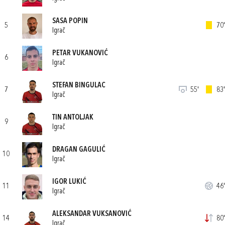
SASA POPIN
5
70'
Igrač
PETAR VUKANOVIĆ
6
Igrač
STEFAN BINGULAC
7
55'
83'
Igrač
TIN ANTOLJAK
9
Igrač
DRAGAN GAGULIĆ
10
Igrač
IGOR LUKIĆ
11
46'
Igrač
ALEKSANDAR VUKSANOVIĆ
14
80'
Igrač