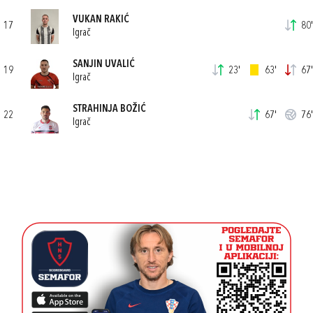
VUKAN RAKIĆ
17
80'
Igrač
SANJIN UVALIĆ
19
23'
63'
67'
Igrač
STRAHINJA BOŽIĆ
22
67'
76'
Igrač