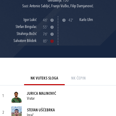
Gledatelja: 150
Suci: Antonio Sabljić, Franjo Vučko, Filip Damjanović.
Igor Lukić
Karlo Ulm
46'
42'
Stefan Bingulac
55'
Strahinja Božić
76'
Salvatore Bilobrk
85'
NK VUTEKS SLOGA
NK ČEPIN
JURICA MALINOVIĆ
1
Vratar
STEFAN UŠĆEBRKA
2
Igrač