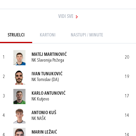
VIDI SVE
STRIJELCI
KARTONI
NASTUPI / MINUTE
MATEJ MARTINOVIĆ
1
20
NK Slavonija Požega
IVAN TUNUKOVIĆ
2
19
NK Tomislav (DA)
KARLO ANTUNOVIĆ
3
17
NK Kutjevo
ANTONIO KUŠ
4
14
NK NAŠK
MARIN LEŽAIĆ
4
14