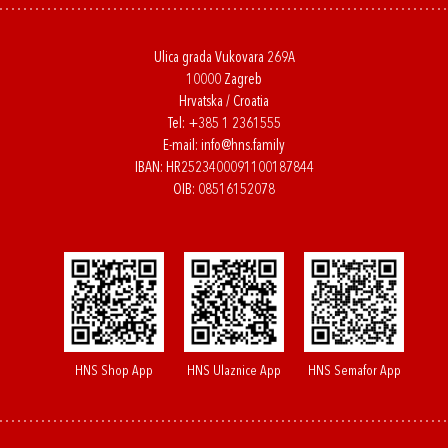
Ulica grada Vukovara 269A
10000 Zagreb
Hrvatska / Croatia
Tel:
+385 1 2361555
E-mail:
info@hns.family
IBAN: HR2523400091100187844
OIB: 08516152078
HNS Shop App
HNS Ulaznice App
HNS Semafor App