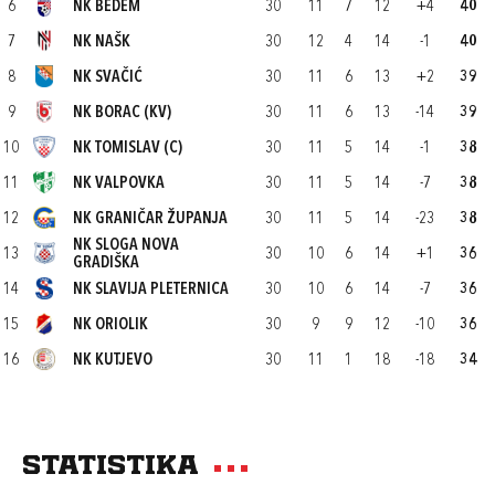
6
NK BEDEM
30
11
7
12
+4
40
7
NK NAŠK
30
12
4
14
-1
40
8
NK SVAČIĆ
30
11
6
13
+2
39
9
NK BORAC (KV)
30
11
6
13
-14
39
10
NK TOMISLAV (C)
30
11
5
14
-1
38
11
NK VALPOVKA
30
11
5
14
-7
38
12
NK GRANIČAR ŽUPANJA
30
11
5
14
-23
38
NK SLOGA NOVA
13
30
10
6
14
+1
36
GRADIŠKA
14
NK SLAVIJA PLETERNICA
30
10
6
14
-7
36
15
NK ORIOLIK
30
9
9
12
-10
36
16
NK KUTJEVO
30
11
1
18
-18
34
Statistika