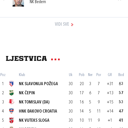
NK Bedem
VIDI SVE
Ljestvica
Poz
Klub
Uk
Pob
Ner
Por
GR
Bod
1
NK SLAVONIJA POŽEGA
30
20
3
7
+31
63
2
NK ČEPIN
30
17
6
7
+13
57
3
NK TOMISLAV (DA)
30
16
5
9
+15
53
4
HNK ĐAKOVO CROATIA
30
14
5
11
+14
47
5
NK VUTEKS SLOGA
30
10
11
9
+1
41