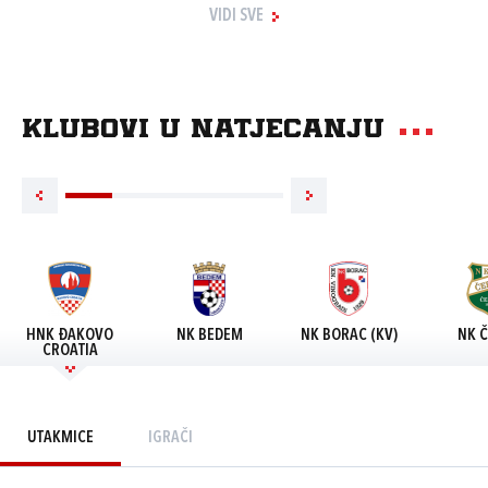
VIDI SVE
Klubovi u natjecanju
HNK ĐAKOVO
NK BEDEM
NK BORAC (KV)
NK Č
CROATIA
UTAKMICE
IGRAČI