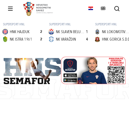
SUPERSPORT HNL
SUPERSPORT HNL
SUPERSPORT HNL
HNK HAJDUK
2
NK SLAVEN BELUPO
1
NK LOKOMOTIVA (Z)
NK ISTRA 1961
2
NK VARAŽDIN
4
HNK GORICA S.D.
semafor
SEMAFO