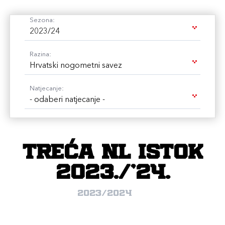
Sezona:
2023/24
Razina:
Hrvatski nogometni savez
Natjecanje:
- odaberi natjecanje -
Treća NL Istok
2023./'24.
2023/2024