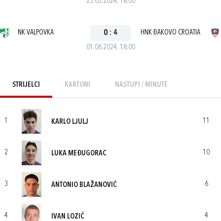
25.05.2024. 18:00
NK VALPOVKA
0
:
4
HNK ĐAKOVO CROATIA
01.06.2024. 18:00
STRIJELCI
KARTONI
NASTUPI / MINUTE
1
11
KARLO LJULJ
2
10
LUKA MEĐUGORAC
3
6
ANTONIO BLAŽANOVIĆ
4
4
IVAN LOZIĆ