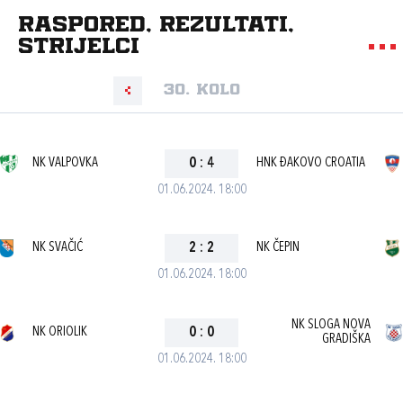
Raspored, rezultati,
strijelci
30. kolo
NK VALPOVKA
0
:
4
HNK ĐAKOVO CROATIA
01.06.2024. 18:00
NK SVAČIĆ
2
:
2
NK ČEPIN
01.06.2024. 18:00
NK SLOGA NOVA
NK ORIOLIK
0
:
0
GRADIŠKA
01.06.2024. 18:00