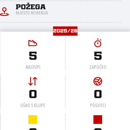
Požega
MJESTO ROĐENJA
2025/26
5
5
NASTUPI
ZAPOČEO
0
0
UŠAO S KLUPE
POGOTCI