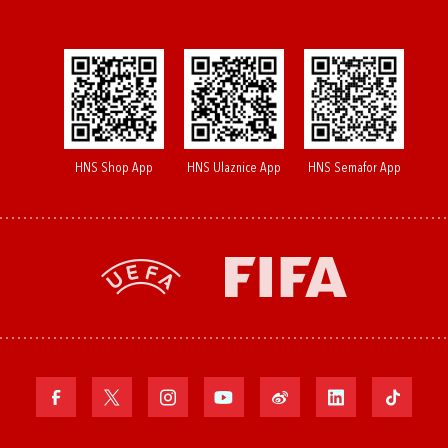
HNS Shop App
HNS Ulaznice App
HNS Semafor App