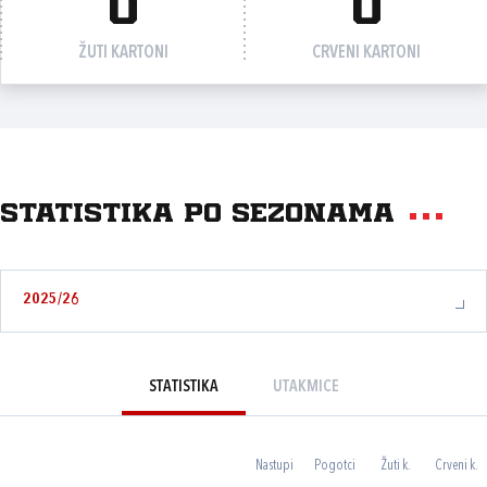
0
0
ŽUTI KARTONI
CRVENI KARTONI
Statistika po sezonama
2025/26
STATISTIKA
UTAKMICE
Nastupi
Pogotci
Žuti k.
Crveni k.