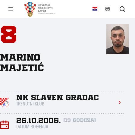
8
Marino
Majetić
NK Slaven Gradac
TRENUTNI KLUB
26.10.2006.
(19 godina)
DATUM ROĐENJA