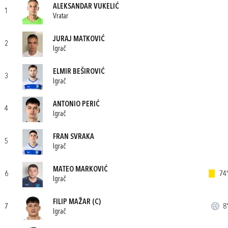
ALEKSANDAR VUKELIĆ
1
Vratar
JURAJ MATKOVIĆ
2
Igrač
ELMIR BEŠIROVIĆ
3
Igrač
ANTONIO PERIĆ
4
Igrač
FRAN SVRAKA
5
Igrač
MATEO MARKOVIĆ
6
74'
Igrač
FILIP MAŽAR
(C)
7
8'
Igrač