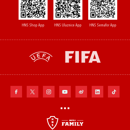
HNS Shop App
HNS Ulaznice App
HNS Semafor App