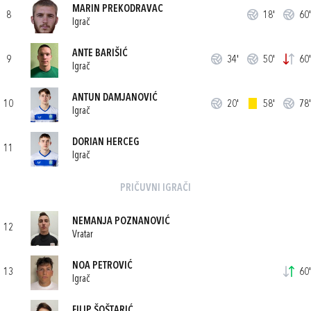
MARIN PREKODRAVAC
8
18'
60'
Igrač
ANTE BARIŠIĆ
9
34'
50'
60'
Igrač
ANTUN DAMJANOVIĆ
10
20'
58'
78'
Igrač
DORIAN HERCEG
11
Igrač
PRIČUVNI IGRAČI
NEMANJA POZNANOVIĆ
12
Vratar
NOA PETROVIĆ
13
60'
Igrač
FILIP ŠOŠTARIĆ