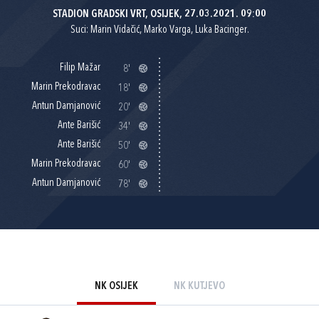
STADION GRADSKI VRT, OSIJEK, 27.03.2021. 09:00
Suci: Marin Vidačić, Marko Varga, Luka Bacinger.
Filip Mažar
8'
Marin Prekodravac
18'
Antun Damjanović
20'
Ante Barišić
34'
Ante Barišić
50'
Marin Prekodravac
60'
Antun Damjanović
78'
NK OSIJEK
NK KUTJEVO