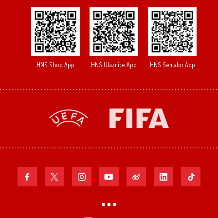
HNS Shop App
HNS Ulaznice App
HNS Semafor App