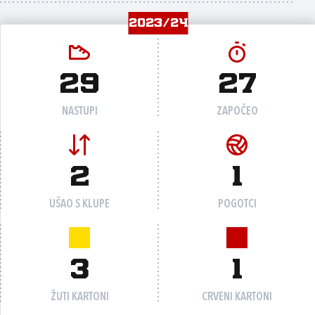
2023/24
29
27
NASTUPI
ZAPOČEO
2
1
UŠAO S KLUPE
POGOTCI
3
1
ŽUTI KARTONI
CRVENI KARTONI