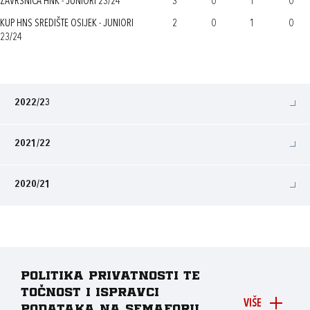
ZAVRŠNICA HNK - JUNIORI 23/24
3
0
1
0
KUP HNS SREDIŠTE OSIJEK - JUNIORI
2
0
1
0
23/24
2022/23
2021/22
2020/21
Politika privatnosti te
točnost i ispravci
VIŠE
podataka na Semaforu