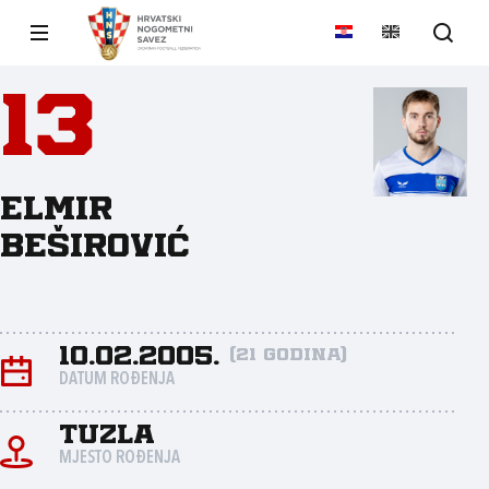
13
Elmir
Beširović
10.02.2005.
(21 godina)
DATUM ROĐENJA
Tuzla
MJESTO ROĐENJA