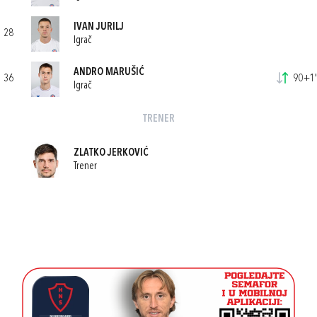
IVAN JURILJ
28
Igrač
ANDRO MARUŠIĆ
36
90+1'
Igrač
TRENER
ZLATKO JERKOVIĆ
Trener