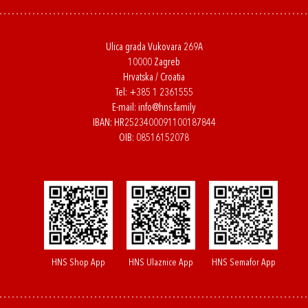
Ulica grada Vukovara 269A
10000 Zagreb
Hrvatska / Croatia
Tel:
+385 1 2361555
E-mail:
info@hns.family
IBAN: HR2523400091100187844
OIB: 08516152078
HNS Shop App
HNS Ulaznice App
HNS Semafor App