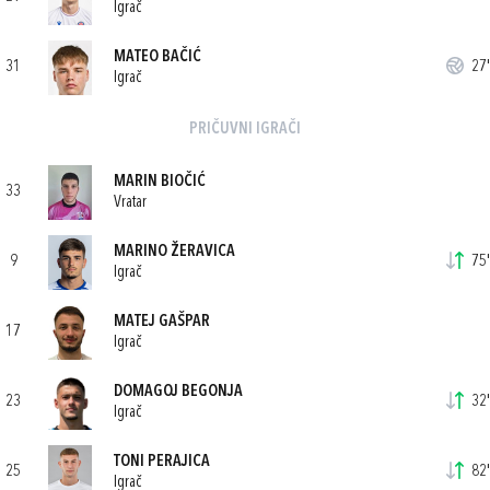
Igrač
MATEO BAČIĆ
31
27'
Igrač
PRIČUVNI IGRAČI
MARIN BIOČIĆ
33
Vratar
MARINO ŽERAVICA
9
75'
Igrač
MATEJ GAŠPAR
17
Igrač
DOMAGOJ BEGONJA
23
32'
Igrač
TONI PERAJICA
25
82'
Igrač