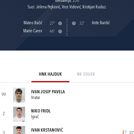
Gledatelja: 250
Suci: Jelena Pejković, Vice Vidović, Kristijan Kuduz.
Mateo Bačić
Ante Barišić
27'
32'
Marin Carev
44'
HNK HAJDUK
NK OSIJEK
IVAN JOSIP PAVELA
99
Vratar
NIKO FRIDL
2
Igrač
IVAN KRSTANOVIĆ
3
32'