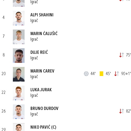
Igrač
ALPI SHAHINI
4
Igrač
MARIN ĆALUŠIĆ
7
Igrač
DUJE REIĆ
8
75'
Igrač
MARIN CAREV
20
44'
45'
90+1'
Igrač
LUKA JURAK
22
Igrač
BRUNO DURDOV
26
82'
Igrač
NIKO PAVIĆ
(C)
29