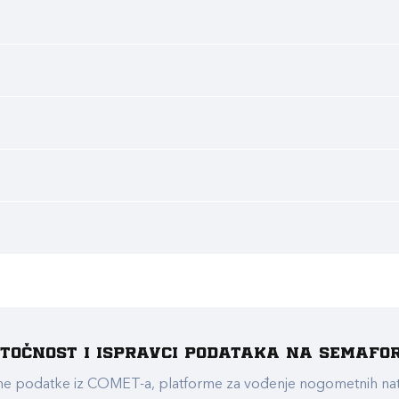
e točnost i ispravci podataka na Semafo
ualne podatke iz COMET-a, platforme za vođenje nogometnih n