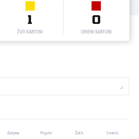
1
0
ŽUTI KARTONI
CRVENI KARTONI
Zamjena
Pogotci
Žuti k.
Crveni k.