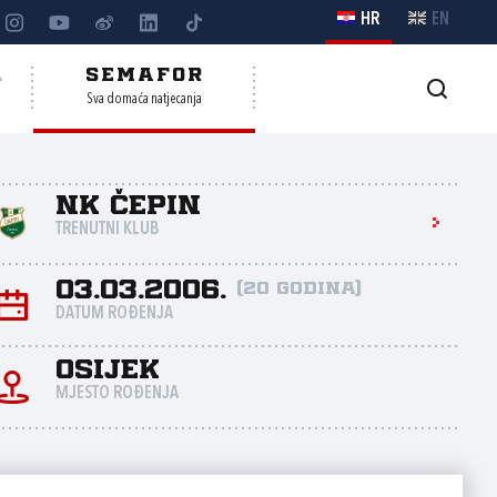
HR
EN
A
SEMAFOR
Sva domaća natjecanja
NK Čepin
TRENUTNI KLUB
03.03.2006.
(20 godina)
DATUM ROĐENJA
Osijek
MJESTO ROĐENJA