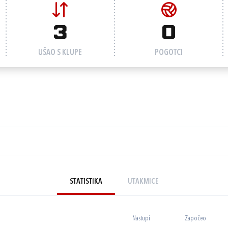
3
0
UŠAO S KLUPE
POGOTCI
STATISTIKA
UTAKMICE
Nastupi
Započeo