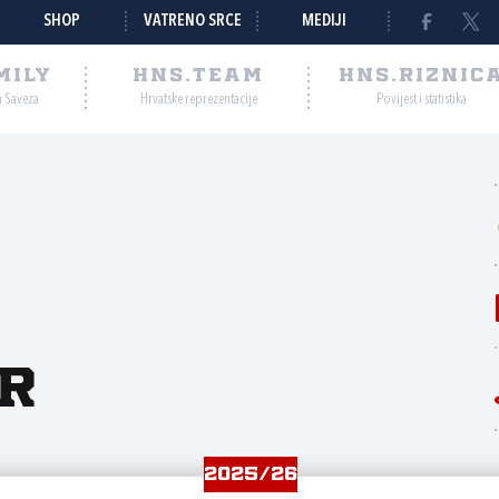
SHOP
VATRENO SRCE
MEDIJI
MILY
HNS.TEAM
HNS.RIZNIC
a Saveza
Hrvatske reprezentacije
Povijest i statistika
r
2025/26