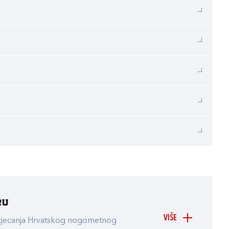
ru
VIŠE
atjecanja Hrvatskog nogometnog