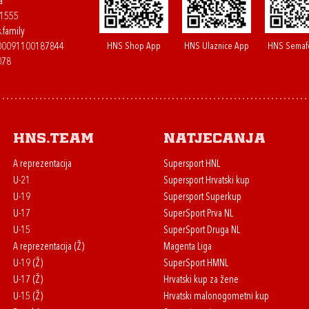
a
61555
.family
HNS Shop App
HNS Ulaznice App
HNS Semaf
400091100187844
078
HNS.team
Natjecanja
A reprezentacija
Supersport HNL
U-21
Supersport Hrvatski kup
U-19
Supersport Superkup
U-17
SuperSport Prva NL
U-15
SuperSport Druga NL
A reprezentacija (Ž)
Magenta Liga
U-19 (Ž)
SuperSport HMNL
U-17 (Ž)
Hrvatski kup za žene
U-15 (Ž)
Hrvatski malonogometni kup