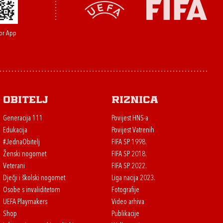
or App
Obitelj
Riznica
Generacija 111
Povijest HNS-a
Edukacija
Povijest Vatrenih
#JednaObitelj
FIFA SP 1998.
Ženski nogomet
FIFA SP 2018.
Veterani
FIFA SP 2022.
Dječji i školski nogomet
Liga nacija 2023.
Osobe s invaliditetom
Fotografije
UEFA Playmakers
Video arhiva
Shop
Publikacije