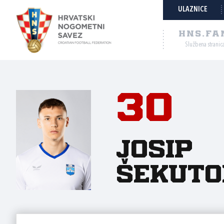
ULAZNICE
HNS.FA
Službena stranic
30
Josip
Šekuto