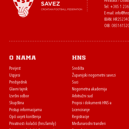
Hrvatska / Croati
Tel:
+385 1 23
E-mail:
info@hns
IBAN: HR2523
OIB: 08516152
O nama
HNS
Povijest
Središta
Uspjesi
Županijski nogometni savezi
Predsjednik
Suci
Glavni tajnik
Nogometna akademija
Izvršni odbor
Arbitražni sud
Skupština
Propisi i dokumenti HNS-a
Pristup informacijama
Licenciranje
Opći uvjeti korištenja
Registracije
Privatnost i kolačići (hns.family)
Međunarodni transferi