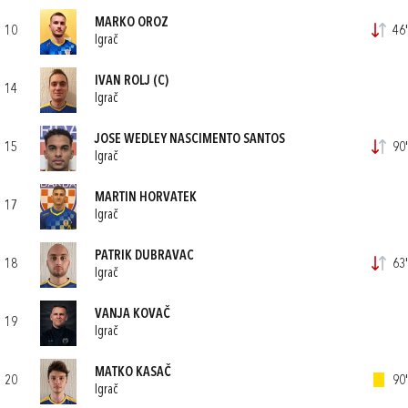
MARKO OROZ
10
46'
Igrač
IVAN ROLJ
(C)
14
Igrač
JOSE WEDLEY NASCIMENTO SANTOS
15
90'
Igrač
MARTIN HORVATEK
17
Igrač
PATRIK DUBRAVAC
18
63'
Igrač
VANJA KOVAČ
19
Igrač
MATKO KASAČ
20
90'
Igrač