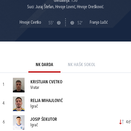
Gledatelja: 156
Suci: Juraj Štefan, Hrvoje Lovrić, Hrvoje Orešković.
Hrvoje Cvetko
Franjo Lučić
55'
52'
NK DARDA
NK HAŠK SOKOL
KRISTIJAN CVETKO
1
Vratar
RELJA MIHAJLOVIĆ
4
Igrač
JOSIP ŠEKUTOR
6
46'
Igrač