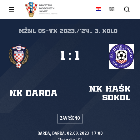
MŽNL Os-Vk 2023./'24., 3. kolo
1
:
1
NK HAŠK
NK Darda
Sokol
ZAVRŠENO
DARDA, DARDA, 02.09.2023. 17:00