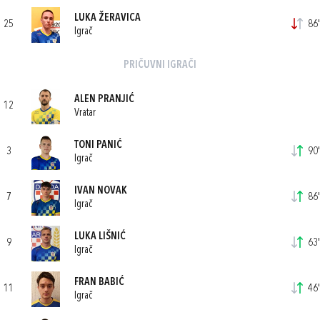
LUKA ŽERAVICA
25
86'
Igrač
PRIČUVNI IGRAČI
ALEN PRANJIĆ
12
Vratar
TONI PANIĆ
3
90'
Igrač
IVAN NOVAK
7
86'
Igrač
LUKA LIŠNIĆ
9
63'
Igrač
FRAN BABIĆ
11
46'
Igrač