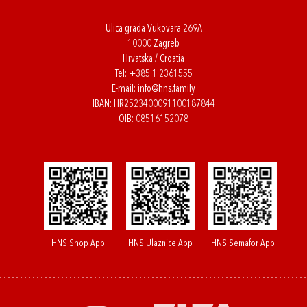
Ulica grada Vukovara 269A
10000 Zagreb
Hrvatska / Croatia
Tel:
+385 1 2361555
E-mail:
info@hns.family
IBAN: HR2523400091100187844
OIB: 08516152078
HNS Shop App
HNS Ulaznice App
HNS Semafor App