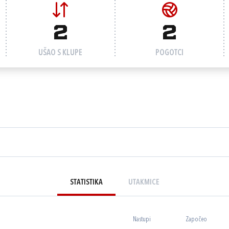
2
2
UŠAO S KLUPE
POGOTCI
STATISTIKA
UTAKMICE
Nastupi
Započeo