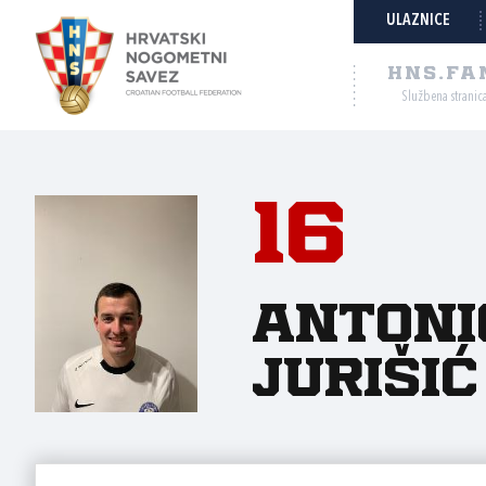
ULAZNICE
HNS.FA
Službena stranic
16
Antoni
Jurišić