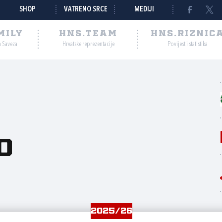
SHOP
VATRENO SRCE
MEDIJI
MILY
HNS.TEAM
HNS.RIZNIC
a Saveza
Hrvatske reprezentacije
Povijest i statistika
o
2025/26