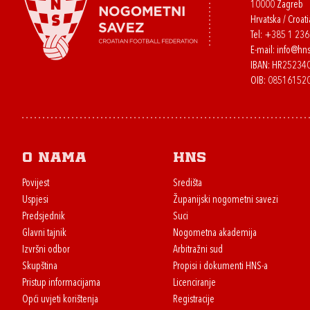
10000 Zagreb
Hrvatska / Croati
Tel:
+385 1 23
E-mail:
info@hns
IBAN: HR2523
OIB: 08516152
O nama
HNS
Povijest
Središta
Uspjesi
Županijski nogometni savezi
Predsjednik
Suci
Glavni tajnik
Nogometna akademija
Izvršni odbor
Arbitražni sud
Skupština
Propisi i dokumenti HNS-a
Pristup informacijama
Licenciranje
Opći uvjeti korištenja
Registracije