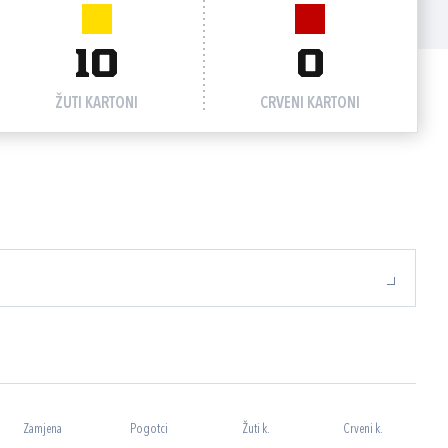
10
0
ŽUTI KARTONI
CRVENI KARTONI
Zamjena
Pogotci
Žuti k.
Crveni k.