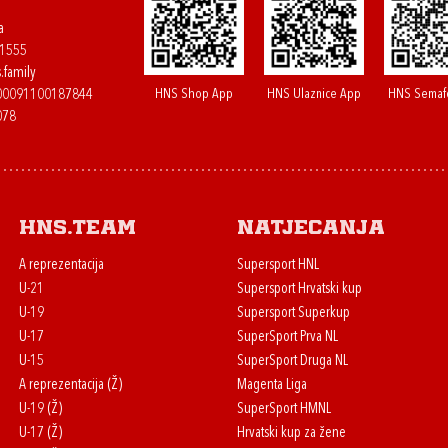
a
61555
.family
HNS Shop App
HNS Ulaznice App
HNS Semaf
400091100187844
078
HNS.team
Natjecanja
A reprezentacija
Supersport HNL
U-21
Supersport Hrvatski kup
U-19
Supersport Superkup
U-17
SuperSport Prva NL
U-15
SuperSport Druga NL
A reprezentacija (Ž)
Magenta Liga
U-19 (Ž)
SuperSport HMNL
U-17 (Ž)
Hrvatski kup za žene