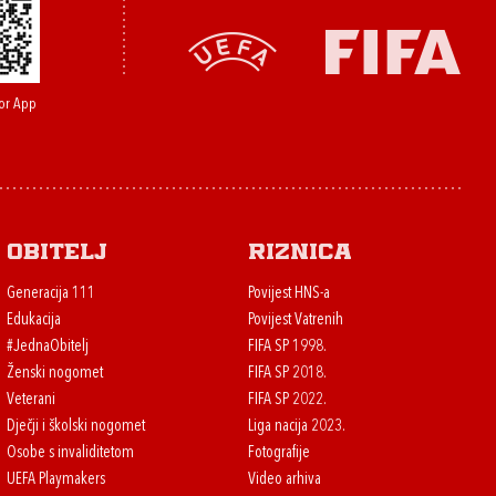
or App
Obitelj
Riznica
Generacija 111
Povijest HNS-a
Edukacija
Povijest Vatrenih
#JednaObitelj
FIFA SP 1998.
Ženski nogomet
FIFA SP 2018.
Veterani
FIFA SP 2022.
Dječji i školski nogomet
Liga nacija 2023.
Osobe s invaliditetom
Fotografije
UEFA Playmakers
Video arhiva