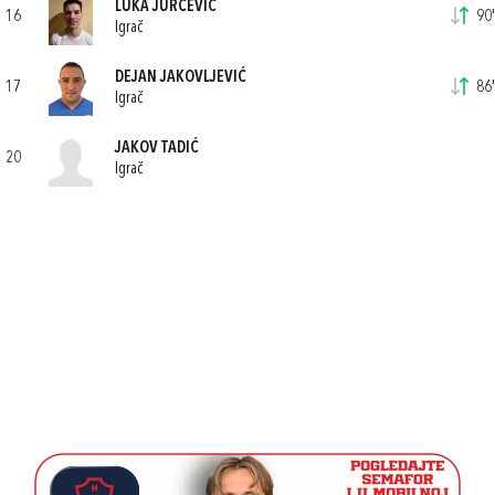
LUKA JURČEVIĆ
16
90'
Igrač
DEJAN JAKOVLJEVIĆ
17
86'
Igrač
JAKOV TADIĆ
20
Igrač