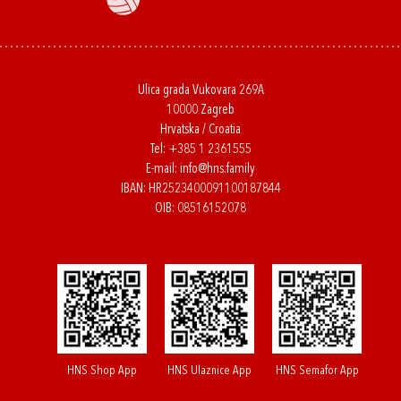
Ulica grada Vukovara 269A
10000 Zagreb
Hrvatska / Croatia
Tel:
+385 1 2361555
E-mail:
info@hns.family
IBAN: HR2523400091100187844
OIB: 08516152078
HNS Shop App
HNS Ulaznice App
HNS Semafor App