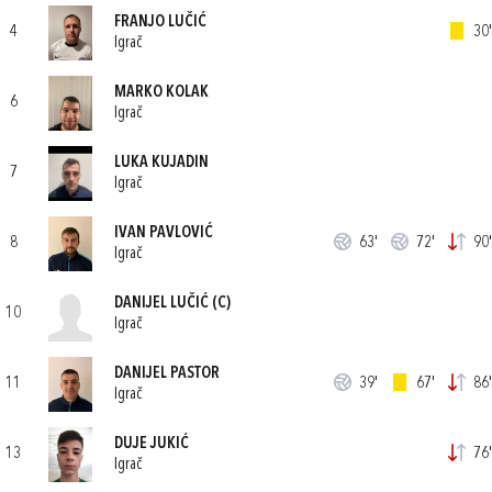
FRANJO LUČIĆ
4
30'
Igrač
MARKO KOLAK
6
Igrač
LUKA KUJADIN
7
Igrač
IVAN PAVLOVIĆ
8
63'
72'
90'
Igrač
DANIJEL LUČIĆ
(C)
10
Igrač
DANIJEL PASTOR
11
39'
67'
86'
Igrač
DUJE JUKIĆ
13
76'
Igrač