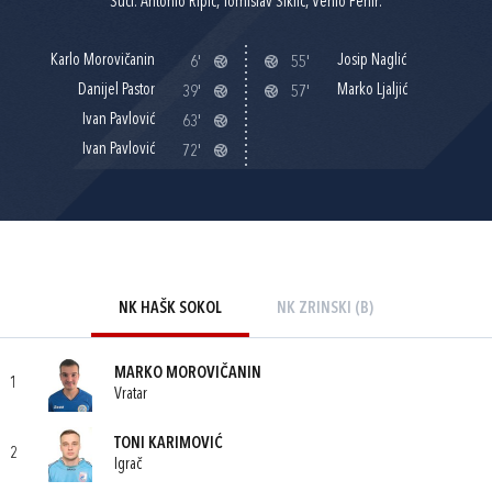
Suci: Antonio Ripić, Tomislav Šiklić, Venio Fehir.
Karlo Morovičanin
Josip Naglić
6'
55'
Danijel Pastor
Marko Ljaljić
39'
57'
Ivan Pavlović
63'
Ivan Pavlović
72'
NK HAŠK SOKOL
NK ZRINSKI (B)
MARKO MOROVIČANIN
1
Vratar
TONI KARIMOVIĆ
2
Igrač