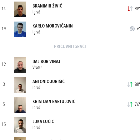
BRANIMIR ŽIVIĆ
14
88'
Igrač
KARLO MOROVIČANIN
19
6'
Igrač
PRIČUVNI IGRAČI
DALIBOR VINAJ
12
Vratar
ANTONIO JURIŠIĆ
3
88'
Igrač
KRISTIJAN BARTULOVIĆ
5
76'
Igrač
LUKA LUČIĆ
15
Igrač