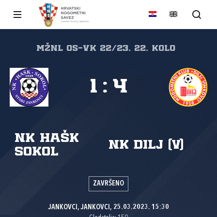
MŽNL Os-Vk 22/23, 22. kolo
1
:
4
NK HAŠK
NK Dilj (V)
Sokol
ZAVRŠENO
JANKOVCI, JANKOVCI, 25.03.2023. 15:30