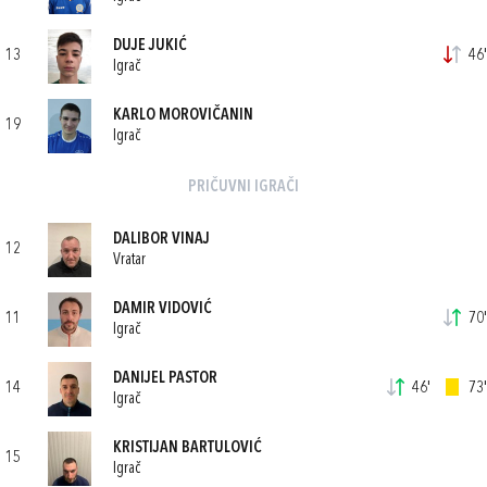
DUJE JUKIĆ
13
46'
Igrač
KARLO MOROVIČANIN
19
Igrač
PRIČUVNI IGRAČI
DALIBOR VINAJ
12
Vratar
DAMIR VIDOVIĆ
11
70'
Igrač
DANIJEL PASTOR
14
46'
73'
Igrač
KRISTIJAN BARTULOVIĆ
15
Igrač