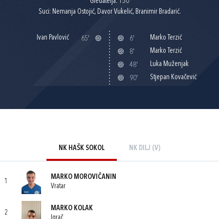
Gledatelja: 150
Suci: Nemanja Ostojić, Davor Vukelić, Branimir Bradarić.
Ivan Pavlović
Marko Terzić
65'
6'
Marko Terzić
8'
Luka Muženjak
48'
Stjepan Kovačević
90'
NK HAŠK SOKOL
NK DILJ (V)
MARKO MOROVIČANIN
1
Vratar
MARKO KOLAK
2
Igrač