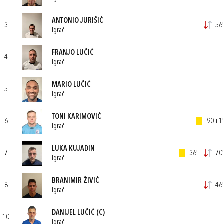
ANTONIO JURIŠIĆ
3
56'
Igrač
FRANJO LUČIĆ
4
Igrač
MARIO LUČIĆ
5
Igrač
TONI KARIMOVIĆ
6
90+1'
Igrač
LUKA KUJADIN
7
36'
70'
Igrač
BRANIMIR ŽIVIĆ
8
46'
Igrač
DANIJEL LUČIĆ
(C)
10
Igrač