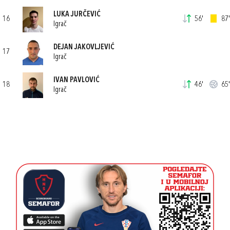
LUKA JURČEVIĆ
16
56'
87'
Igrač
DEJAN JAKOVLJEVIĆ
17
Igrač
IVAN PAVLOVIĆ
18
46'
65'
Igrač