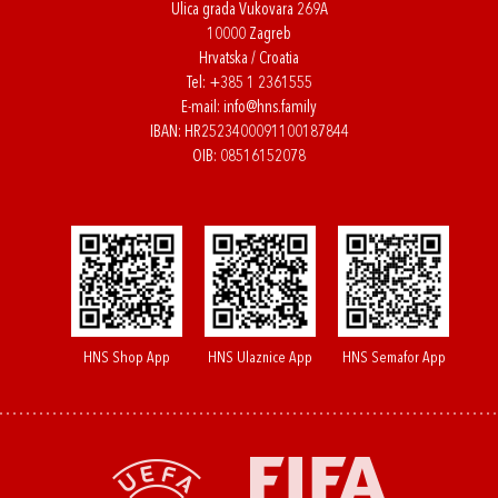
Ulica grada Vukovara 269A
10000 Zagreb
Hrvatska / Croatia
Tel:
+385 1 2361555
E-mail:
info@hns.family
IBAN: HR2523400091100187844
OIB: 08516152078
HNS Shop App
HNS Ulaznice App
HNS Semafor App