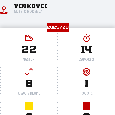
Vinkovci
MJESTO ROĐENJA
2025/26
22
14
NASTUPI
ZAPOČEO
8
1
UŠAO S KLUPE
POGOTCI