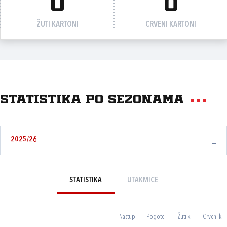
0
0
ŽUTI KARTONI
CRVENI KARTONI
Statistika po sezonama
2025/26
STATISTIKA
UTAKMICE
Nastupi
Pogotci
Žuti k.
Crveni k.