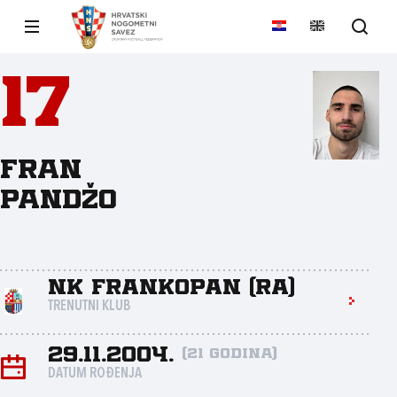
17
Fran
Pandžo
NK Frankopan (RA)
TRENUTNI KLUB
29.11.2004.
(21 godina)
DATUM ROĐENJA