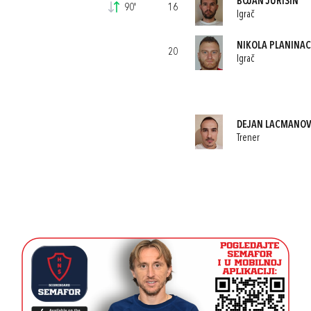
BOJAN JURIŠIN
90'
16
Igrač
NIKOLA PLANINAC
20
Igrač
DEJAN LACMANOV
Trener