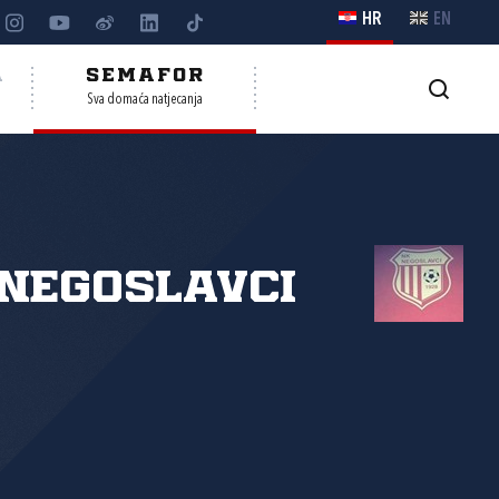
HR
EN
A
SEMAFOR
Sva domaća natjecanja
Negoslavci