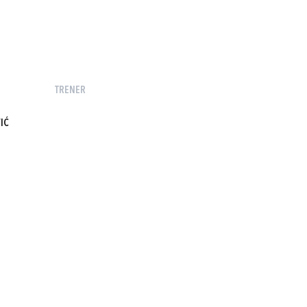
TRENER
IĆ