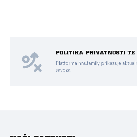
Politika privatnosti t
Platforma hns.family prikazuje akt
saveza.