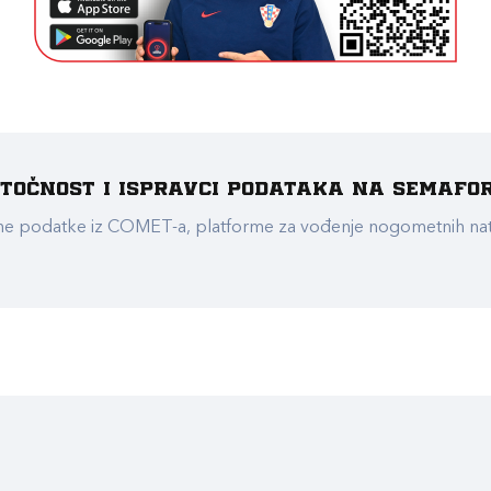
e točnost i ispravci podataka na Semafo
ualne podatke iz COMET-a, platforme za vođenje nogometnih n