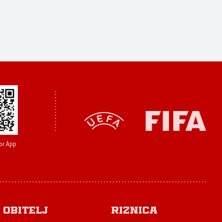
or App
Obitelj
Riznica