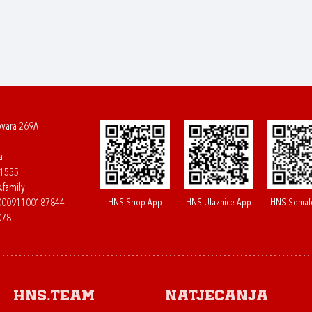
ovara 269A
a
61555
.family
HNS Shop App
HNS Ulaznice App
HNS Semaf
400091100187844
078
HNS.team
Natjecanja