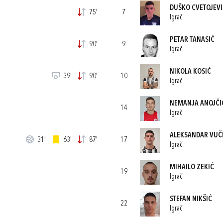
DUŠKO CVETOJEVI
75'
7
Igrač
PETAR TANASIĆ
90'
9
Igrač
NIKOLA KOSIĆ
39'
90'
10
Igrač
NEMANJA ANOJČI
14
Igrač
ALEKSANDAR VUČ
31'
63'
87'
17
Igrač
MIHAILO ZEKIĆ
19
Igrač
STEFAN NIKŠIĆ
22
Igrač