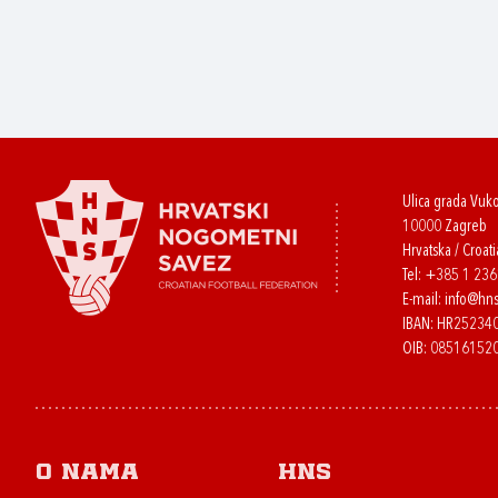
Ulica grada Vuk
10000 Zagreb
Hrvatska / Croati
Tel:
+385 1 23
E-mail:
info@hns
IBAN: HR2523
OIB: 08516152
O nama
HNS