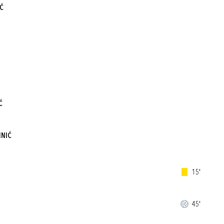
Ć
Ć
INIĆ
15'
45'