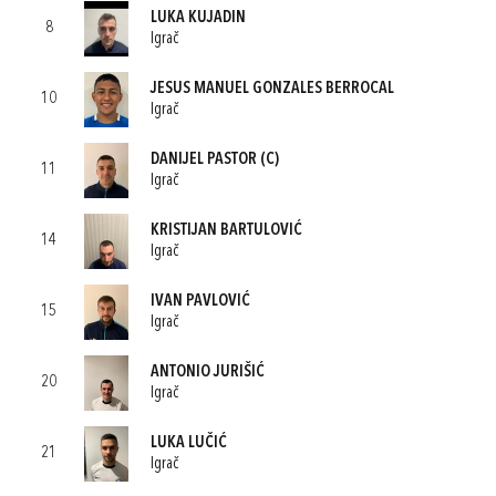
LUKA KUJADIN
8
Igrač
JESUS MANUEL GONZALES BERROCAL
10
Igrač
DANIJEL PASTOR
(C)
11
Igrač
KRISTIJAN BARTULOVIĆ
14
Igrač
IVAN PAVLOVIĆ
15
Igrač
ANTONIO JURIŠIĆ
20
Igrač
LUKA LUČIĆ
21
Igrač