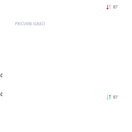
81'
PRIČUVNI IGRAČI
IĆ
IĆ
81'