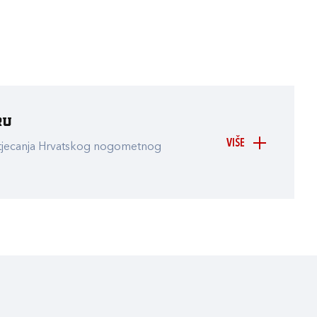
ru
VIŠE
atjecanja Hrvatskog nogometnog