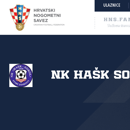
ULAZNICE
HNS.FA
Službena stranic
NK HAŠK S