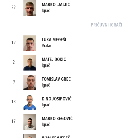
MARKO LJALJIĆ
22
Igrač
PRIČUVNI IGRAČI
LUKA MEĐEŠI
12
Vratar
MATEJ DOKIĆ
2
Igrač
TOMISLAV GREC
9
Igrač
DINO JOSIPOVIĆ
13
Igrač
MARKO BEGOVIĆ
17
Igrač