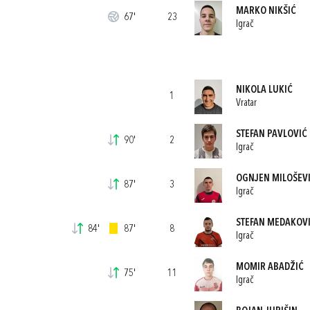
MARKO NIKŠIĆ
67'
23
Igrač
NIKOLA LUKIĆ
1
Vratar
STEFAN PAVLOVIĆ
90'
2
Igrač
OGNJEN MILOŠEV
87'
3
Igrač
STEFAN MEDAKOV
84'
87'
8
Igrač
MOMIR ABADŽIĆ
75'
11
Igrač