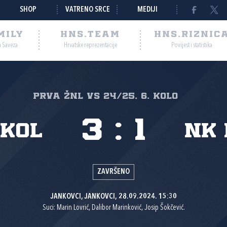
SHOP
VATRENO SRCE
MEDIJI
MILY
HNS.TEAM
HNS.RIZNIC
a Saveza
Hrvatske reprezentacije
Povijest i statistika
PRVA ŽNL VS 24/25, 6. kolo
3
:
1
okol
NK 
ZAVRŠENO
JANKOVCI, JANKOVCI, 28.09.2024. 15:30
Suci: Marin Lovrić, Dalibor Marinković, Josip Šokčević.