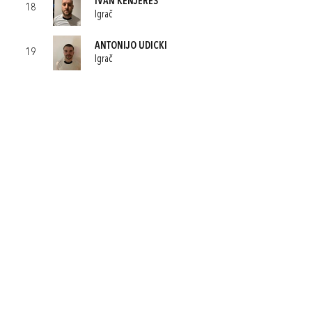
IVAN KENJEREŠ
18
Igrač
ANTONIJO UDICKI
19
Igrač