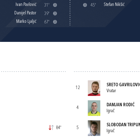
Ivan Pavlović
Stefan Nikšić
31'
45'
Danijel Pastor
39'
Marko Ljaljić
67'
SRETO GAVRILOVI
12
Vratar
DAMJAN RODIĆ
4
Igrač
SLOBODAN TRIPU
84'
5
Igrač