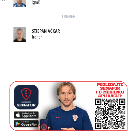
Igrač
TRENER
STJEPAN AČKAR
Trener