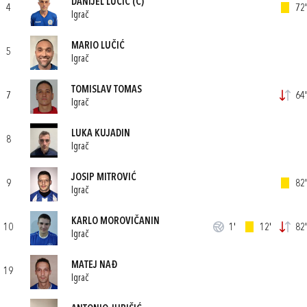
DANIJEL LUČIĆ
(C)
4
72'
Igrač
MARIO LUČIĆ
5
Igrač
TOMISLAV TOMAS
7
64'
Igrač
LUKA KUJADIN
8
Igrač
JOSIP MITROVIĆ
9
82'
Igrač
KARLO MOROVIČANIN
10
1'
12'
82'
Igrač
MATEJ NAĐ
19
Igrač