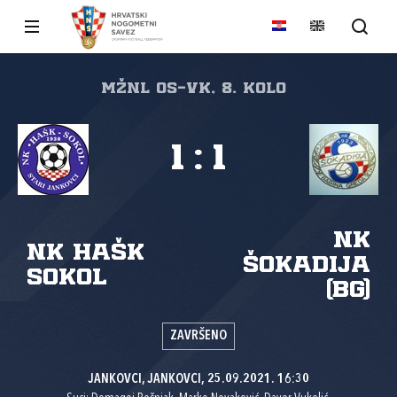
MŽNL Os-Vk, 8. kolo
1
:
1
NK
NK HAŠK
Šokadija
Sokol
(BG)
ZAVRŠENO
JANKOVCI, JANKOVCI, 25.09.2021. 16:30