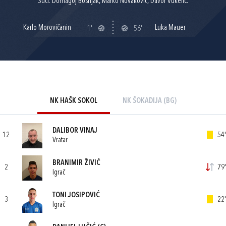
Suci: Domagoj Bošnjak, Marko Novaković, Davor Vukelić.
Karlo Morovičanin
Luka Mauer
1'
56'
NK HAŠK SOKOL
NK ŠOKADIJA (BG)
DALIBOR VINAJ
12
54'
Vratar
BRANIMIR ŽIVIĆ
2
79'
Igrač
TONI JOSIPOVIĆ
3
22'
Igrač