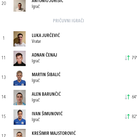
ANTONIO JURIŠIĆ
20
Igrač
PRIČUVNI IGRAČI
LUKA JURČEVIĆ
1
Vratar
ADNAN ČENAJ
11
79'
Igrač
MARTIN ŠIBALIĆ
13
Igrač
ALEN BARUNČIĆ
14
64'
Igrač
IVAN ŠIMUNOVIĆ
15
82'
Igrač
KREŠIMIR MAJSTOROVIĆ
17