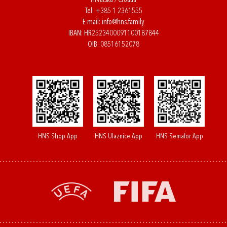
Hrvatska / Croatia
Tel:
+385 1 2361555
E-mail:
info@hns.family
IBAN: HR2523400091100187844
OIB: 08516152078
HNS Shop App
HNS Ulaznice App
HNS Semafor App