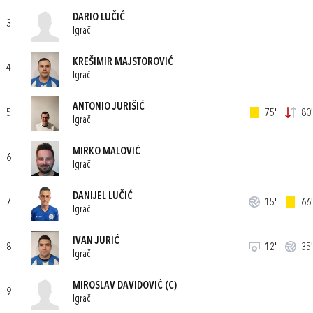
DARIO LUČIĆ
3
Igrač
KREŠIMIR MAJSTOROVIĆ
4
Igrač
ANTONIO JURIŠIĆ
5
75'
80'
Igrač
MIRKO MALOVIĆ
6
Igrač
DANIJEL LUČIĆ
7
15'
66'
Igrač
IVAN JURIĆ
8
12'
35'
Igrač
MIROSLAV DAVIDOVIĆ
(C)
9
Igrač