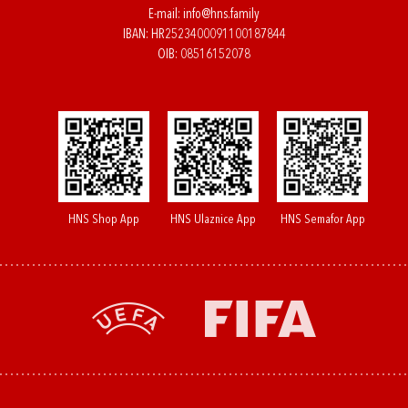
E-mail:
info@hns.family
IBAN: HR2523400091100187844
OIB: 08516152078
HNS Shop App
HNS Ulaznice App
HNS Semafor App