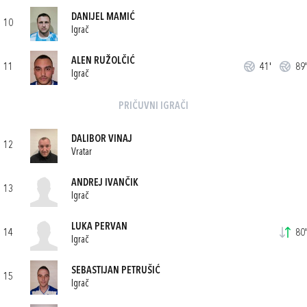
DANIJEL MAMIĆ
10
Igrač
ALEN RUŽOLČIĆ
11
41'
89'
Igrač
PRIČUVNI IGRAČI
DALIBOR VINAJ
12
Vratar
ANDREJ IVANČIK
13
Igrač
LUKA PERVAN
14
80'
Igrač
SEBASTIJAN PETRUŠIĆ
15
Igrač