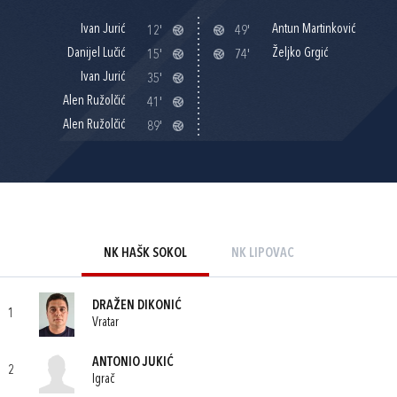
Ivan Jurić
Antun Martinković
12'
49'
Danijel Lučić
Željko Grgić
15'
74'
Ivan Jurić
35'
Alen Ružolčić
41'
Alen Ružolčić
89'
NK HAŠK SOKOL
NK LIPOVAC
DRAŽEN DIKONIĆ
1
Vratar
ANTONIO JUKIĆ
2
Igrač