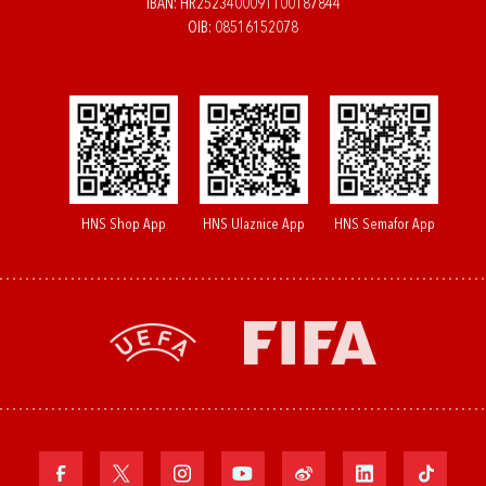
IBAN: HR2523400091100187844
OIB: 08516152078
HNS Shop App
HNS Ulaznice App
HNS Semafor App