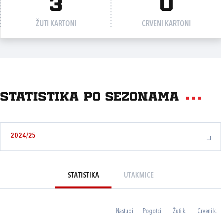
3
0
ŽUTI KARTONI
CRVENI KARTONI
Statistika po sezonama
2024/25
STATISTIKA
UTAKMICE
Nastupi
Pogotci
Žuti k.
Crveni k.