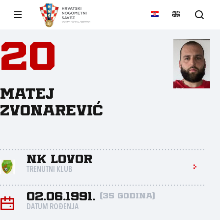
20
Matej
Zvonarević
NK Lovor
TRENUTNI KLUB
02.06.1991.
(35 godina)
DATUM ROĐENJA