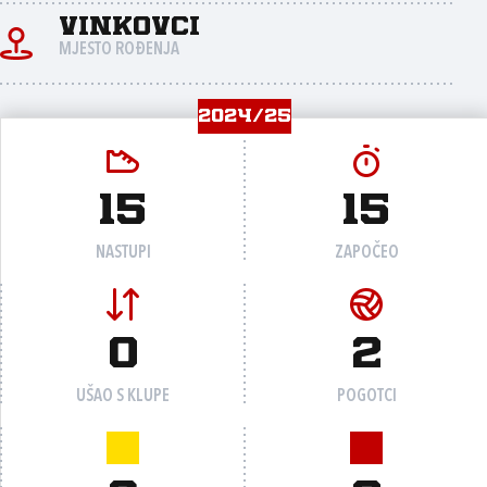
Vinkovci
MJESTO ROĐENJA
2024/25
15
15
NASTUPI
ZAPOČEO
0
2
UŠAO S KLUPE
POGOTCI