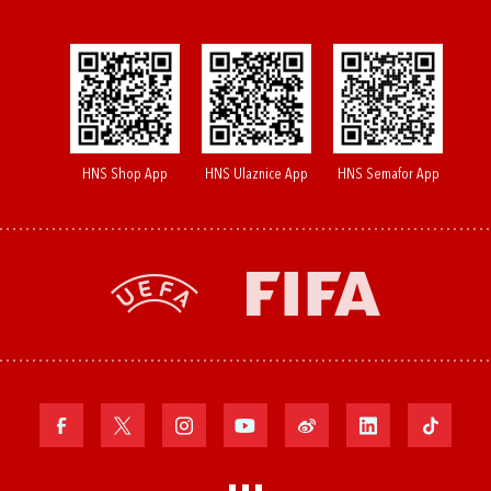
HNS Shop App
HNS Ulaznice App
HNS Semafor App