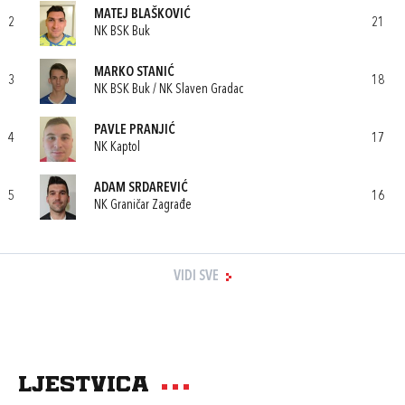
MATEJ BLAŠKOVIĆ
2
21
NK BSK Buk
MARKO STANIĆ
3
18
NK BSK Buk / NK Slaven Gradac
PAVLE PRANJIĆ
4
17
NK Kaptol
ADAM SRDAREVIĆ
5
16
NK Graničar Zagrađe
VIDI SVE
Ljestvica