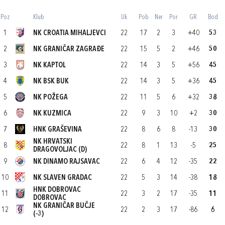
Poz
Klub
Uk
Pob
Ner
Por
GR
Bod
1
NK CROATIA MIHALJEVCI
22
17
2
3
+40
53
2
NK GRANIČAR ZAGRAĐE
22
15
5
2
+46
50
3
NK KAPTOL
22
14
3
5
+56
45
4
NK BSK BUK
22
14
3
5
+36
45
5
NK POŽEGA
22
11
5
6
+32
38
6
NK KUZMICA
22
9
3
10
+2
30
7
HNK GRAŠEVINA
22
8
6
8
-13
30
NK HRVATSKI
8
22
8
1
13
-5
25
DRAGOVOLJAC (D)
9
NK DINAMO RAJSAVAC
22
6
4
12
-35
22
10
NK SLAVEN GRADAC
22
5
3
14
-38
18
HNK DOBROVAC
11
22
3
2
17
-35
11
DOBROVAC
NK GRANIČAR BUČJE
12
22
2
3
17
-86
6
(-3)