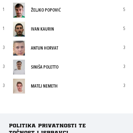
1
5
ŽELJKO POPOVIĆ
1
5
IVAN KAURIN
3
3
ANTUN HORVAT
3
3
SINIŠA POLETTO
3
3
MATEJ NEMETH
Politika privatnosti te