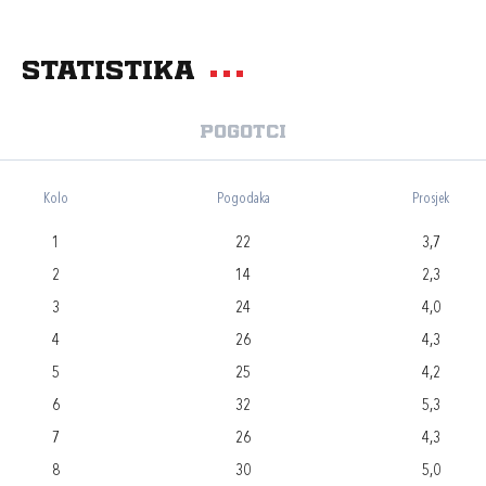
Statistika
Pogotci
Kolo
Pogodaka
Prosjek
1
22
3,7
2
14
2,3
3
24
4,0
4
26
4,3
5
25
4,2
6
32
5,3
7
26
4,3
8
30
5,0