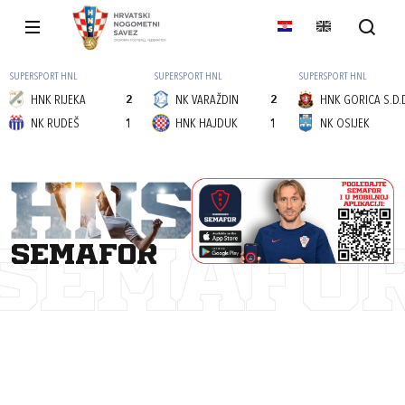
SUPERSPORT HNL
SUPERSPORT HNL
SUPERSPORT HNL
HNK RIJEKA
2
NK VARAŽDIN
2
HNK GORICA S.D.
NK RUDEŠ
1
HNK HAJDUK
1
NK OSIJEK
semafor
SEMAFO