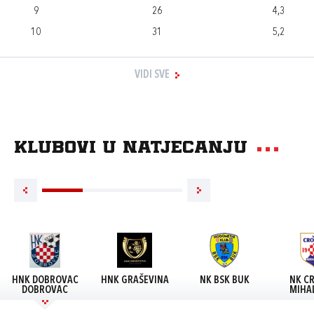
9
26
4,3
10
31
5,2
VIDI SVE
Klubovi u natjecanju
HNK DOBROVAC
HNK GRAŠEVINA
NK BSK BUK
NK CR
DOBROVAC
MIHAL