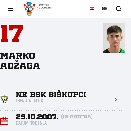
17
Marko
Adžaga
NK BSK Biškupci
TRENUTNI KLUB
29.10.2007.
(18 godina)
DATUM ROĐENJA