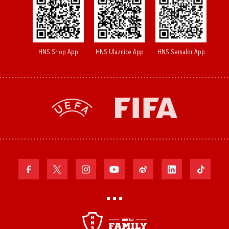
HNS Shop App
HNS Ulaznice App
HNS Semafor App