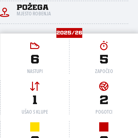
Požega
MJESTO ROĐENJA
2025/26
6
5
NASTUPI
ZAPOČEO
1
2
UŠAO S KLUPE
POGOTCI