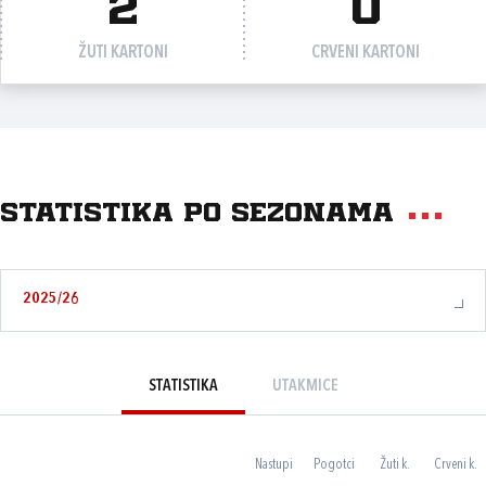
2
0
ŽUTI KARTONI
CRVENI KARTONI
Statistika po sezonama
2025/26
STATISTIKA
UTAKMICE
Nastupi
Pogotci
Žuti k.
Crveni k.