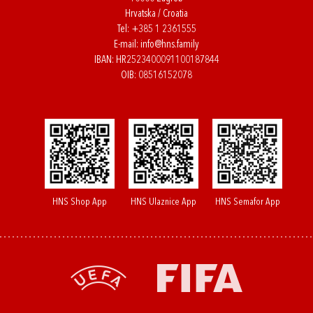
Hrvatska / Croatia
Tel:
+385 1 2361555
E-mail:
info@hns.family
IBAN: HR2523400091100187844
OIB: 08516152078
HNS Shop App
HNS Ulaznice App
HNS Semafor App