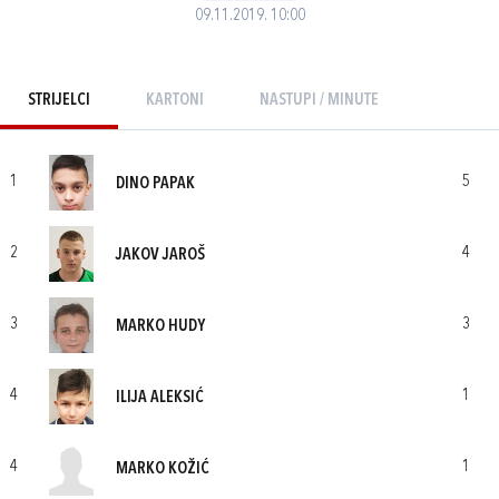
09.11.2019. 10:00
STRIJELCI
KARTONI
NASTUPI / MINUTE
1
5
DINO PAPAK
2
4
JAKOV JAROŠ
3
3
MARKO HUDY
4
1
ILIJA ALEKSIĆ
4
1
MARKO KOŽIĆ