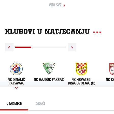
VIDI SVE
Klubovi u natjecanju
NK DINAMO
NK HAJDUK PAKRAC
NK HRVATSKI
NK K
RAJSAVAC
DRAGOVOLJAC (D)
UTAKMICE
IGRAČI