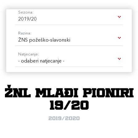
Sezona:
2019/20
Razina:
ŽNS požeško-slavonski
Natjecanje:
- odaberi natjecanje -
ŽNL mlađi pioniri
19/20
2019/2020