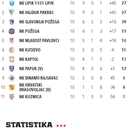
1
NK LIPIK 1925 LIPIK
10
9
0
1
+45
27
2
NK HAJDUK PAKRAC
10
9
0
1
+42
27
3
NK SLAVONIJA POŽEGA
10
6
2
2
+16
20
4
NK POŽEGA
10
6
1
3
+17
19
5
NK MLADOST PAVLOVCI
10
5
1
4
+14
16
6
NK KUTJEVO
10
5
0
5
-4
15
7
NK KAPTOL
10
4
1
5
-2
13
8
NK PAPUK (V)
10
4
0
6
+5
12
9
NK DINAMO RAJSAVAC
10
2
0
8
-45
6
NK HRVATSKI
10
10
1
1
8
-34
4
DRAGOVOLJAC (D)
11
NK KUZMICA
10
1
0
9
-54
3
Statistika