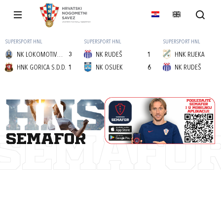
SUPERSPORT HNL
SUPERSPORT HNL
SUPERSPORT HNL
NK LOKOMOTIVA (Z)
3
NK RUDEŠ
1
HNK RIJEKA
HNK GORICA S.D.D.
1
NK OSIJEK
6
NK RUDEŠ
semafor
SEMAFO