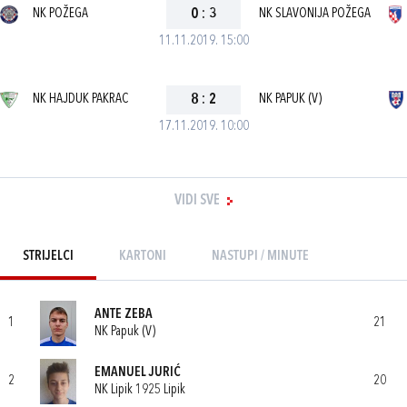
NK POŽEGA
0
:
3
NK SLAVONIJA POŽEGA
11.11.2019. 15:00
NK HAJDUK PAKRAC
8
:
2
NK PAPUK (V)
17.11.2019. 10:00
VIDI SVE
STRIJELCI
KARTONI
NASTUPI / MINUTE
ANTE ZEBA
1
21
NK Papuk (V)
EMANUEL JURIĆ
2
20
NK Lipik 1925 Lipik