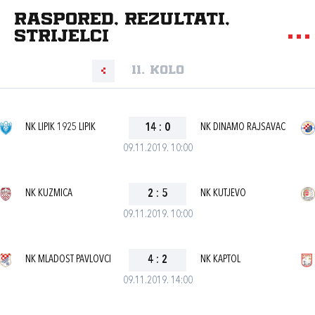
Raspored, rezultati,
strijelci
11. kolo
NK LIPIK 1925 LIPIK
14
:
0
NK DINAMO RAJSAVAC
09.11.2019. 10:00
NK KUZMICA
2
:
5
NK KUTJEVO
09.11.2019. 10:00
NK MLADOST PAVLOVCI
4
:
2
NK KAPTOL
09.11.2019. 14:00