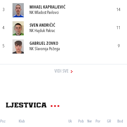
MIHAEL KAPRALJEVIĆ
3
14
NK Mladost Pavlovci
SVEN ANDRIČIĆ
4
11
NK Hajduk Pakrac
GABRIJEL ZOVKO
5
9
NK Slavonija Požega
VIDI SVE
Ljestvica
Poz
Klub
Uk
Pob
Ner
Por
GR
Bod