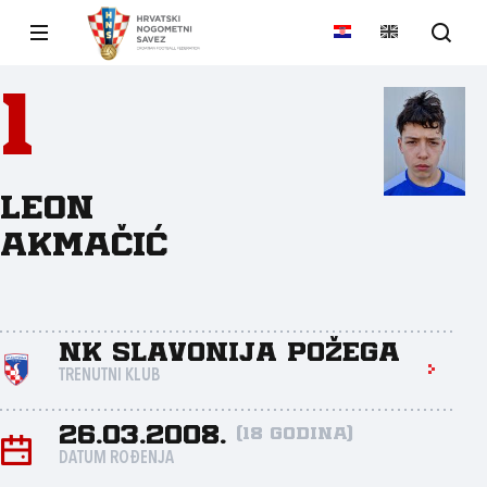
1
Leon
Akmačić
NK Slavonija Požega
TRENUTNI KLUB
26.03.2008.
(18 godina)
DATUM ROĐENJA