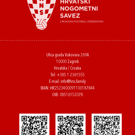
Ulica grada Vukovara 269A
10000 Zagreb
Hrvatska / Croatia
Tel:
+385 1 2361555
E-mail:
info@hns.family
IBAN: HR2523400091100187844
OIB: 08516152078