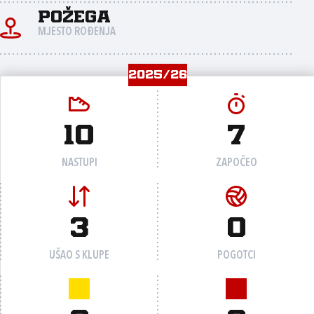
Požega
MJESTO ROĐENJA
2025/26
10
7
NASTUPI
ZAPOČEO
3
0
UŠAO S KLUPE
POGOTCI