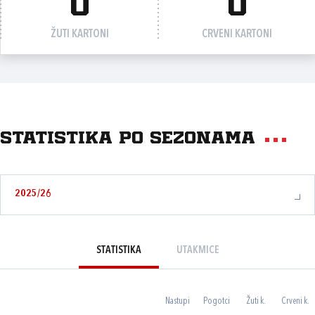
0
0
ŽUTI KARTONI
CRVENI KARTONI
Statistika po sezonama
2025/26
STATISTIKA
UTAKMICE
Nastupi
Pogotci
Žuti k.
Crveni k.