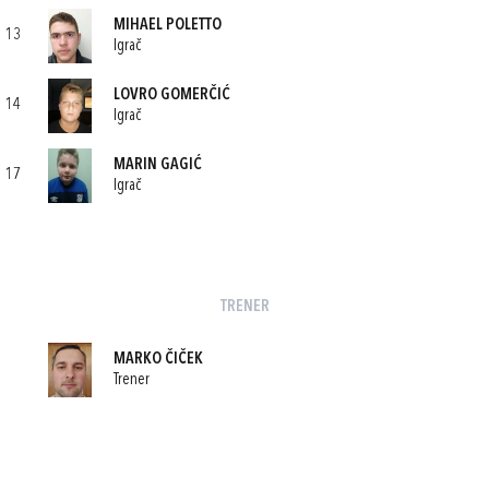
MIHAEL POLETTO
13
Igrač
LOVRO GOMERČIĆ
14
Igrač
MARIN GAGIĆ
17
Igrač
TRENER
MARKO ČIČEK
Trener