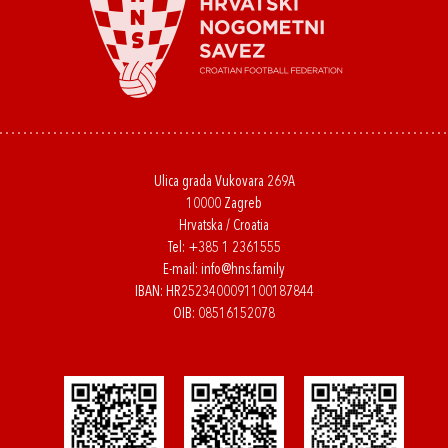
Ulica grada Vukovara 269A
10000 Zagreb
Hrvatska / Croatia
Tel:
+385 1 2361555
E-mail:
info@hns.family
IBAN: HR2523400091100187844
OIB: 08516152078