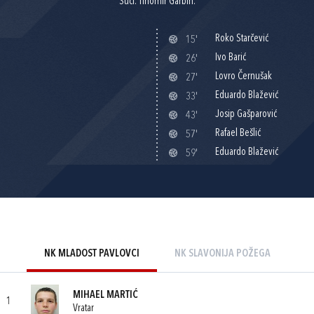
Suci: Tihomir Garbin.
Roko Starčević
15'
Ivo Barić
26'
Lovro Černušak
27'
Eduardo Blažević
33'
Josip Gašparović
43'
Rafael Bešlić
57'
Eduardo Blažević
59'
NK MLADOST PAVLOVCI
NK SLAVONIJA POŽEGA
MIHAEL MARTIĆ
1
Vratar