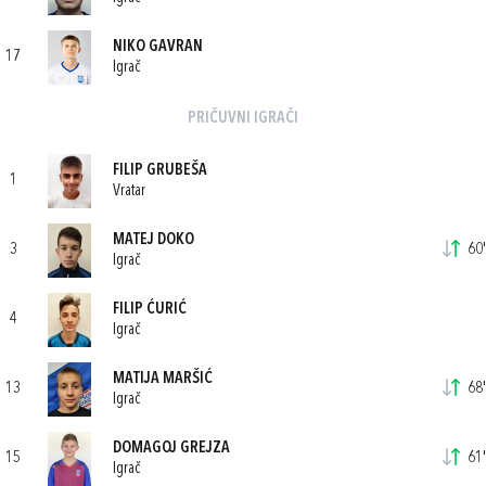
NIKO GAVRAN
17
Igrač
PRIČUVNI IGRAČI
FILIP GRUBEŠA
1
Vratar
MATEJ DOKO
3
60'
Igrač
FILIP ĆURIĆ
4
Igrač
MATIJA MARŠIĆ
13
68'
Igrač
DOMAGOJ GREJZA
15
61'
Igrač