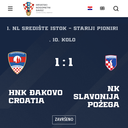
1. NL Središte Istok - Stariji pioniri
, 10. kolo
1
:
1
NK
HNK Đakovo
Slavonija
Croatia
Požega
ZAVRŠENO