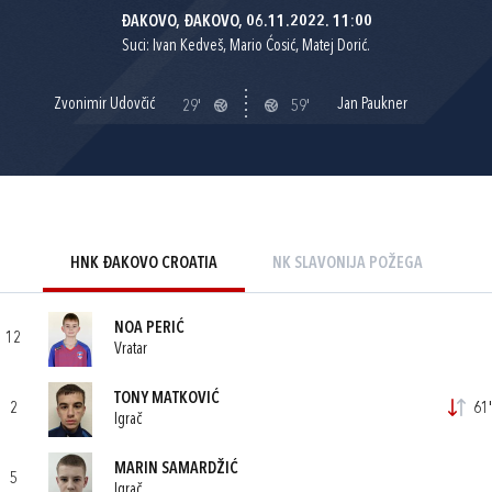
ĐAKOVO, ĐAKOVO, 06.11.2022. 11:00
Suci: Ivan Kedveš, Mario Ćosić, Matej Dorić.
Zvonimir Udovčić
Jan Paukner
29'
59'
HNK ĐAKOVO CROATIA
NK SLAVONIJA POŽEGA
NOA PERIĆ
12
Vratar
TONY MATKOVIĆ
2
61'
Igrač
MARIN SAMARDŽIĆ
5
Igrač