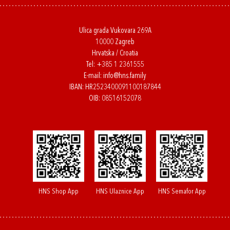
Ulica grada Vukovara 269A
10000 Zagreb
Hrvatska / Croatia
Tel:
+385 1 2361555
E-mail:
info@hns.family
IBAN: HR2523400091100187844
OIB: 08516152078
HNS Shop App
HNS Ulaznice App
HNS Semafor App