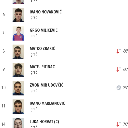
IVANO NOVAKOVIĆ
6
Igrač
GRGO MILIČEVIĆ
7
Igrač
MATKO ZRAKIĆ
8
68'
Igrač
MATEJ PITINAC
9
60'
Igrač
ZVONIMIR UDOVČIĆ
10
29'
Igrač
IVANO MARIJANOVIĆ
11
Igrač
LUKA HORVAT
(C)
14
70'
Igrač