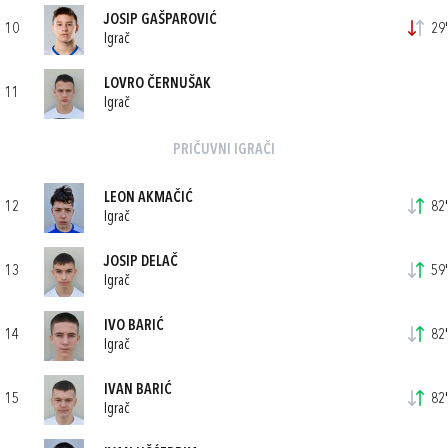
JOSIP GAŠPAROVIĆ
10
29'
Igrač
LOVRO ČERNUŠAK
11
Igrač
PRIČUVNI IGRAČI
LEON AKMAČIĆ
12
82'
Igrač
JOSIP DELAČ
13
59'
Igrač
IVO BARIĆ
14
82'
Igrač
IVAN BARIĆ
15
82'
Igrač