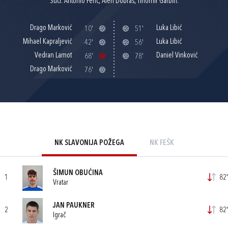
Suci: Antonio Perić, Alen Dobraš, Tihomir Garbin.
Drago Marković
Luka Libić
10'
51'
Mihael Kapraljević
Luka Libić
42'
56'
Vedran Lamot
Daniel Vinković
68'
78'
Drago Marković
76'
NK SLAVONIJA POŽEGA
NK FEŠK
ŠIMUN OBUĆINA
1
82'
Vratar
JAN PAUKNER
2
82'
Igrač