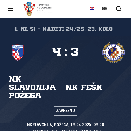
1. NL SI - Kadeti 24/25, 23. kolo
4
:
3
NK
Slavonija
NK FEŠK
Požega
ZAVRŠENO
NK SLAVONIJA, POŽEGA, 19.04.2025. 09:00