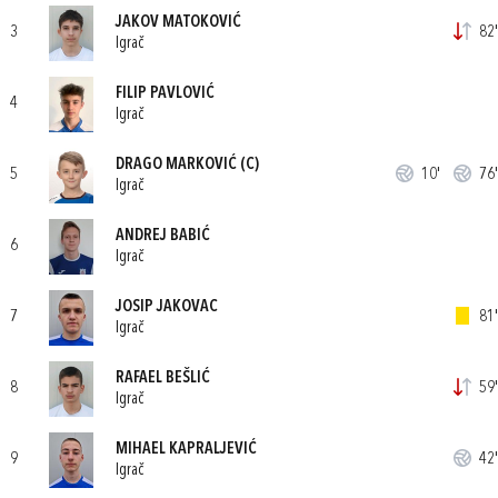
JAKOV MATOKOVIĆ
3
82'
Igrač
FILIP PAVLOVIĆ
4
Igrač
DRAGO MARKOVIĆ
(C)
5
10'
76'
Igrač
ANDREJ BABIĆ
6
Igrač
JOSIP JAKOVAC
7
81'
Igrač
RAFAEL BEŠLIĆ
8
59'
Igrač
MIHAEL KAPRALJEVIĆ
9
42'
Igrač