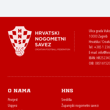
Ulica grada Vuk
10000 Zagreb
Hrvatska / Croati
Tel:
+385 1 23
E-mail:
info@hns
IBAN: HR2523
OIB: 08516152
O nama
HNS
Povijest
Središta
Uspjesi
Županijski nogometni savezi