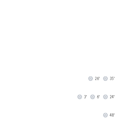
26'
35'
3'
6'
24'
48'