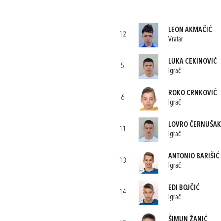
LEON AKMAČIĆ
12
Vratar
LUKA CEKINOVIĆ
5
Igrač
ROKO CRNKOVIĆ
6
Igrač
LOVRO ČERNUŠAK
11
Igrač
ANTONIO BARIŠIĆ
13
Igrač
EDI BOJČIĆ
14
Igrač
ŠIMUN ŽANIĆ