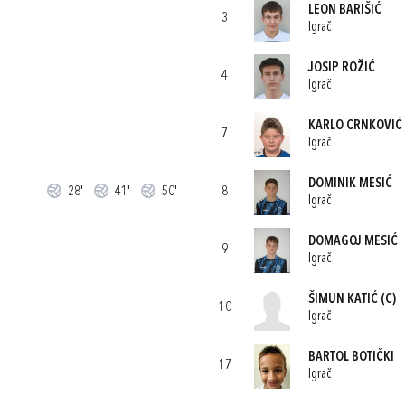
LEON BARIŠIĆ
3
Igrač
JOSIP ROŽIĆ
4
Igrač
KARLO CRNKOVIĆ
7
Igrač
DOMINIK MESIĆ
28'
41'
50'
8
Igrač
DOMAGOJ MESIĆ
9
Igrač
ŠIMUN KATIĆ
(C)
10
Igrač
BARTOL BOTIČKI
17
Igrač