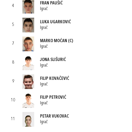
FRAN PAUŠIĆ
4
Igrač
LUKA UGARKOVIĆ
5
Igrač
MARKO MOĆAN
(C)
7
Igrač
JONA SLIŠURIĆ
8
Igrač
FILIP KOVAČEVIĆ
9
Igrač
FILIP PETROVIĆ
10
Igrač
PETAR VUKOVAC
11
Igrač