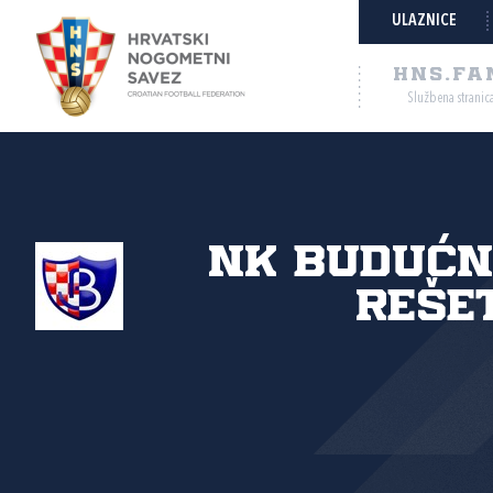
ULAZNICE
HNS.FA
Službena stranic
NK Budućn
Reše