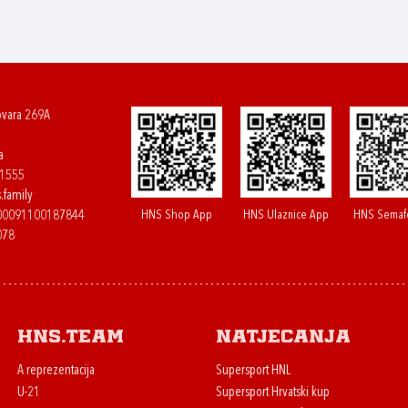
ovara 269A
a
61555
.family
HNS Shop App
HNS Ulaznice App
HNS Semaf
400091100187844
078
HNS.team
Natjecanja
A reprezentacija
Supersport HNL
U-21
Supersport Hrvatski kup