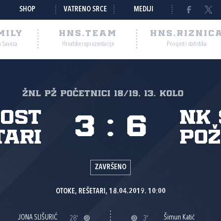
SHOP
VATRENO SRCE
MEDIJI
MILY
HNS.TEAM
HNS.RIZNIC
a Saveza
Hrvatske reprezentacije
Povijest i statistika
ŽNL PŽ početnici 18/19, 13. kolo
ost
NK 
3
:
6
tari
Po
ZAVRŠENO
OTOKE, REŠETARI, 18.04.2019. 10:00
JONA SLIŠURIĆ
Šimun Katić
28'
3'