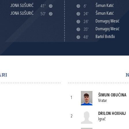
JONA SLIŠURIĆ
Šimun Katić
41'
6'
JONA SLIŠURIĆ
Šimun Katić
50'
24'
Domagoj Mesić
26'
Domagoj Mesić
35'
Bartol Botički
48'
ARI
N
ŠIMUN OBUĆINA
1
Vratar
DRILON HOXHAJ
2
Igrač