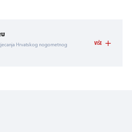
ru
VIŠE
atjecanja Hrvatskog nogometnog