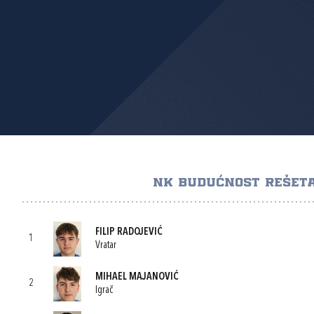
NK BUDUĆNOST REŠET
FILIP RADOJEVIĆ
1
Vratar
MIHAEL MAJANOVIĆ
2
Igrač