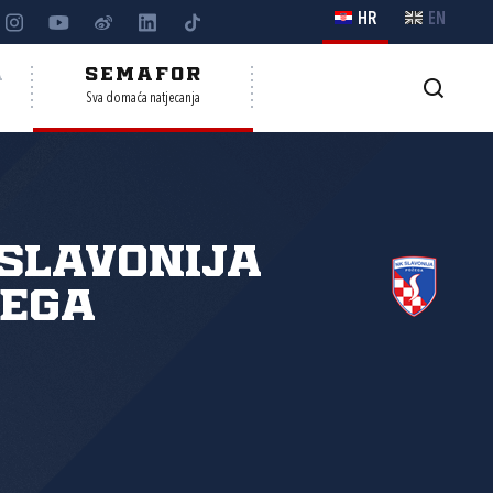
HR
EN
A
SEMAFOR
Sva domaća natjecanja
Slavonija
žega