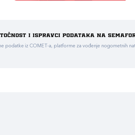
e točnost i ispravci podataka na Semafo
ualne podatke iz COMET-a, platforme za vođenje nogometnih n