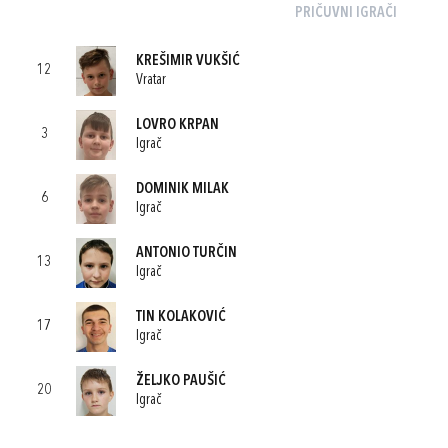
PRIČUVNI IGRAČI
KREŠIMIR VUKŠIĆ
12
Vratar
LOVRO KRPAN
3
Igrač
DOMINIK MILAK
6
Igrač
ANTONIO TURČIN
13
Igrač
TIN KOLAKOVIĆ
17
Igrač
ŽELJKO PAUŠIĆ
20
Igrač