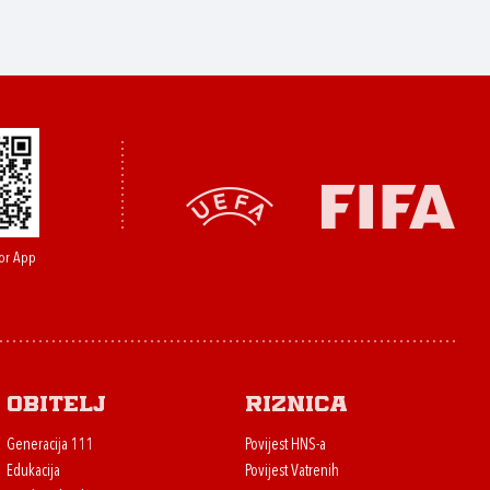
or App
Obitelj
Riznica
Generacija 111
Povijest HNS-a
Edukacija
Povijest Vatrenih