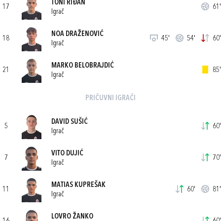
TONI RIĐAN
17
61'
Igrač
NOA DRAŽENOVIĆ
18
45'
54'
60'
Igrač
MARKO BELOBRAJDIĆ
21
85'
Igrač
PRIČUVNI IGRAČI
DAVID SUŠIĆ
5
60'
Igrač
VITO DUJIĆ
7
70'
Igrač
MATIAS KUPREŠAK
11
60'
81'
Igrač
LOVRO ŽANKO