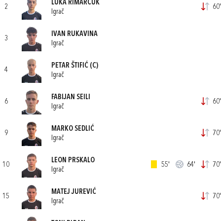
LUKA RIMARČUK
2
60'
Igrač
IVAN RUKAVINA
3
Igrač
PETAR ŠTIFIĆ
(C)
4
Igrač
FABIJAN SEILI
6
60'
Igrač
MARKO SEDLIĆ
9
70'
Igrač
LEON PRSKALO
10
55'
64'
70'
Igrač
MATEJ JUREVIĆ
15
70'
Igrač