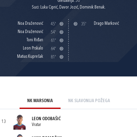
Gledatelja: 50
Suci: Luka Ciprić, Davor Jozić, Dominik Benak.
Noa Draženović
Drago Marković
45'
35'
Noa Draženović
54'
Toni Riđan
61'
Leon Prskalo
64'
Matias Kuprešak
81'
NK MARSONIA
NK SLAVONIJA POŽEGA
LEON ODOBAŠIĆ
13
Vratar