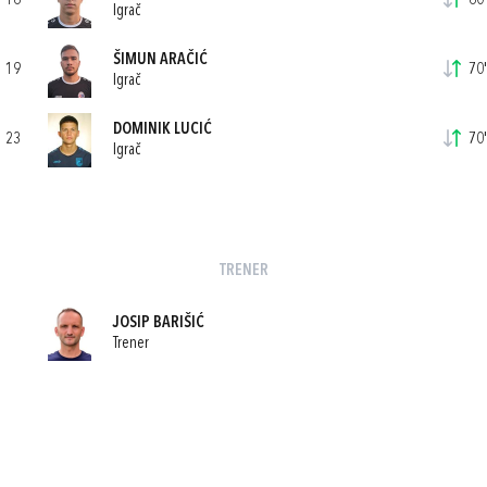
16
60'
Igrač
ŠIMUN ARAČIĆ
19
70'
Igrač
DOMINIK LUCIĆ
23
70'
Igrač
TRENER
JOSIP BARIŠIĆ
Trener