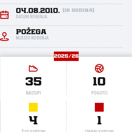
04.08.2010.
(16 godina)
DATUM ROĐENJA
Požega
MJESTO ROĐENJA
2025/26
35
10
NASTUPI
POGOTCI
4
1