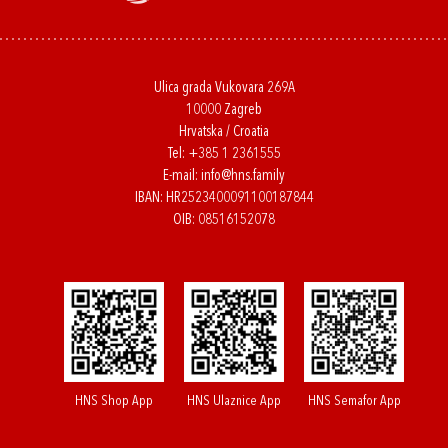
Ulica grada Vukovara 269A
10000 Zagreb
Hrvatska / Croatia
Tel:
+385 1 2361555
E-mail:
info@hns.family
IBAN: HR2523400091100187844
OIB: 08516152078
HNS Shop App
HNS Ulaznice App
HNS Semafor App