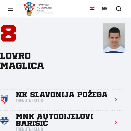
8
Lovro
Maglica
NK Slavonija Požega
TRENUTNI KLUB
MNK Autodijelovi
Barišić
TRENUTNI KLUB