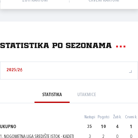
ŽUTI KARTONI
CRVENI KARTONI
Statistika po sezonama
2025/26
STATISTIKA
UTAKMICE
Nastupi
Pogotci
Žuti k.
Crveni k.
UKUPNO
35
10
4
1
1. NOGOMETNA LIGA SREDIŠTE ISTOK - KADETI
3
2
0
0