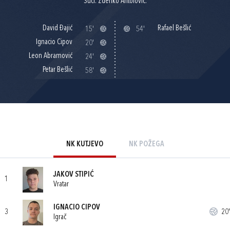
Suci: Zdenko Antolović.
David Đajić
Rafael Bešlić
15'
54'
Ignacio Cipov
20'
Leon Abramović
24'
Petar Bešlić
58'
NK KUTJEVO
NK POŽEGA
JAKOV STIPIĆ
1
Vratar
IGNACIO CIPOV
3
20'
Igrač