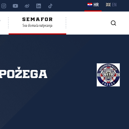
HR
EN
A
SEMAFOR
Sva domaća natjecanja
Požega