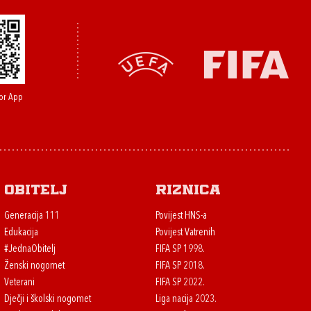
or App
Obitelj
Riznica
Generacija 111
Povijest HNS-a
Edukacija
Povijest Vatrenih
#JednaObitelj
FIFA SP 1998.
Ženski nogomet
FIFA SP 2018.
Veterani
FIFA SP 2022.
Dječji i školski nogomet
Liga nacija 2023.