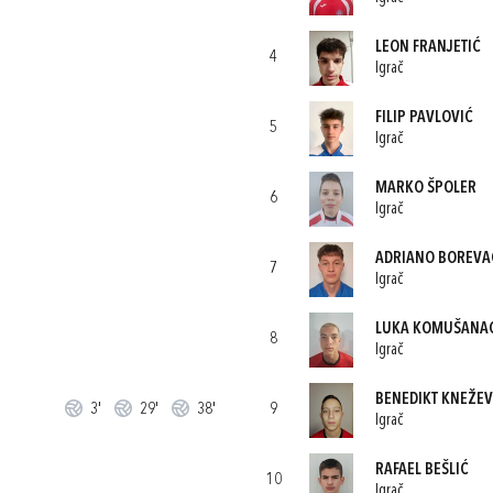
LEON FRANJETIĆ
4
Igrač
FILIP PAVLOVIĆ
5
Igrač
MARKO ŠPOLER
6
Igrač
ADRIANO BOREVA
7
Igrač
LUKA KOMUŠANA
8
Igrač
BENEDIKT KNEŽEV
3'
29'
38'
9
Igrač
RAFAEL BEŠLIĆ
10
Igrač