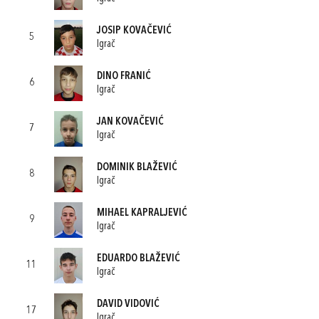
JOSIP KOVAČEVIĆ
5
Igrač
DINO FRANIĆ
6
Igrač
JAN KOVAČEVIĆ
7
Igrač
DOMINIK BLAŽEVIĆ
8
Igrač
MIHAEL KAPRALJEVIĆ
9
Igrač
EDUARDO BLAŽEVIĆ
11
Igrač
DAVID VIDOVIĆ
17
Igrač