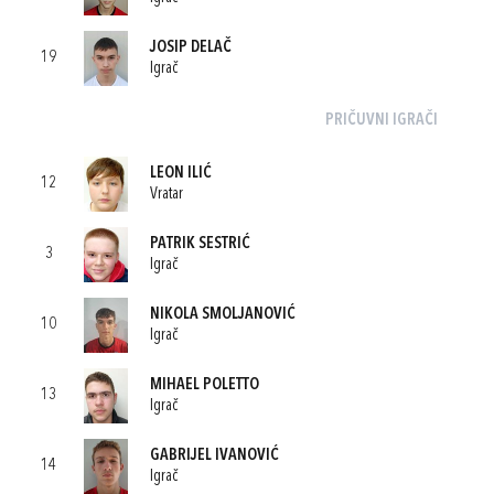
JOSIP DELAČ
19
Igrač
PRIČUVNI IGRAČI
LEON ILIĆ
12
Vratar
PATRIK SESTRIĆ
3
Igrač
NIKOLA SMOLJANOVIĆ
10
Igrač
MIHAEL POLETTO
13
Igrač
GABRIJEL IVANOVIĆ
14
Igrač