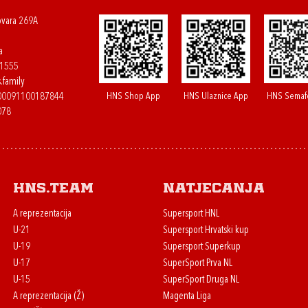
ovara 269A
a
61555
.family
HNS Shop App
HNS Ulaznice App
HNS Semaf
400091100187844
078
HNS.team
Natjecanja
A reprezentacija
Supersport HNL
U-21
Supersport Hrvatski kup
U-19
Supersport Superkup
U-17
SuperSport Prva NL
U-15
SuperSport Druga NL
A reprezentacija (Ž)
Magenta Liga