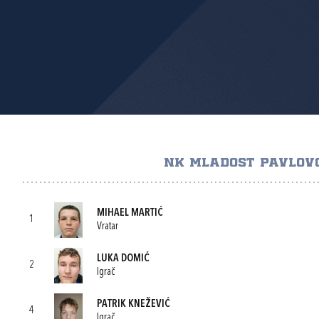
NK MLADOST PAVLOV
MIHAEL MARTIĆ
1
Vratar
LUKA DOMIĆ
2
Igrač
PATRIK KNEŽEVIĆ
4
Igrač