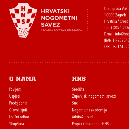
Ulica grada Vuk
10000 Zagreb
Hrvatska / Croati
Tel:
+385 1 23
E-mail:
info@hns
IBAN: HR2523
OIB: 08516152
O nama
HNS
Povijest
Središta
Uspjesi
Županijski nogometni savezi
Predsjednik
Suci
Glavni tajnik
Nogometna akademija
Izvršni odbor
Arbitražni sud
Skupština
Propisi i dokumenti HNS-a