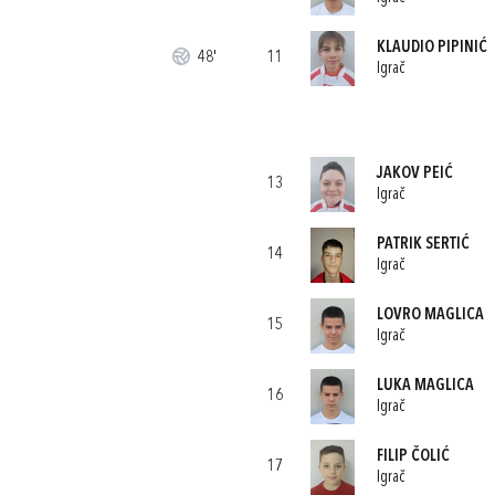
KLAUDIO PIPINIĆ
48'
11
Igrač
JAKOV PEIĆ
13
Igrač
PATRIK SERTIĆ
14
Igrač
LOVRO MAGLICA
15
Igrač
LUKA MAGLICA
16
Igrač
FILIP ČOLIĆ
17
Igrač