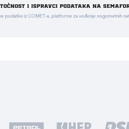
e točnost i ispravci podataka na Semafo
ualne podatke iz COMET-a, platforme za vođenje nogometnih n