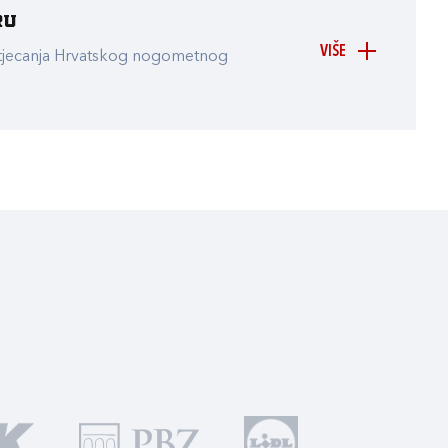
ru
VIŠE
atjecanja Hrvatskog nogometnog