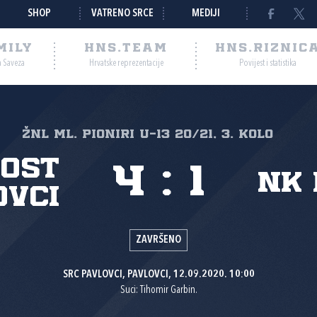
SHOP
VATRENO SRCE
MEDIJI
MILY
HNS.TEAM
HNS.RIZNIC
a Saveza
Hrvatske reprezentacije
Povijest i statistika
ŽNL Ml. pioniri U-13 20/21, 3. kolo
ost
4
:
1
NK 
ovci
ZAVRŠENO
SRC PAVLOVCI, PAVLOVCI, 12.09.2020. 10:00
Suci: Tihomir Garbin.