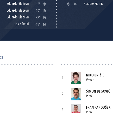
Eduardo Blažević
Klaudio Pipinić
3'
34'
Eduardo Blažević
29'
Eduardo Blažević
38'
Josip Delač
48'
CI
NIKO BRIŽIĆ
1
Vratar
ŠIMUN BEGOVIĆ
2
Igrač
FRAN PAPOUŠEK
3
Igrač