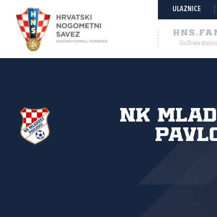
ULAZNICE
HNS.FA
Službena stranic
NK Mlad
Pavl