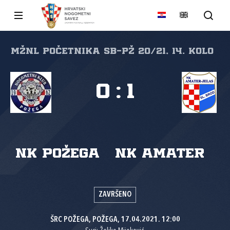
MŽNL početnika SB-PŽ 20/21, 14. kolo
0
:
1
NK Požega
NK Amater
ZAVRŠENO
ŠRC POŽEGA, POŽEGA, 17.04.2021. 12:00