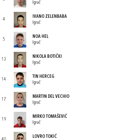
Igrač
IVANO ZELENBABA
4
Igrač
NOA HEL
5
Igrač
NIKOLA BOTIČKI
13
Igrač
TIN HERCEG
14
Igrač
MARTIN DEL VECHIO
17
Igrač
MIRKO TOMAŠEVIĆ
19
Igrač
LOVRO TOKIĆ
40