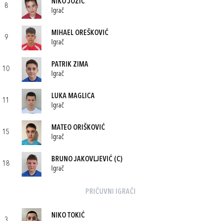
NIKO JOZIĆ
8
Igrač
MIHAEL OREŠKOVIĆ
9
Igrač
PATRIK ZIMA
10
Igrač
LUKA MAGLICA
11
Igrač
MATEO ORIŠKOVIĆ
15
Igrač
BRUNO JAKOVLJEVIĆ
(C)
18
Igrač
PRIČUVNI IGRAČI
NIKO TOKIĆ
3