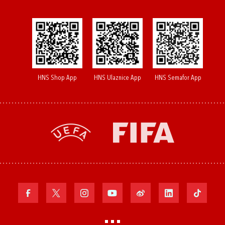
HNS Shop App
HNS Ulaznice App
HNS Semafor App