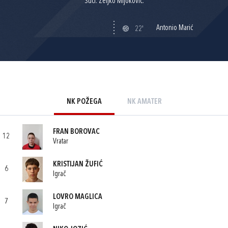
Suci: Željko Mijoković.
Antonio Marić
22'
NK POŽEGA
NK AMATER
FRAN BOROVAC
12
Vratar
KRISTIJAN ŽUFIĆ
6
Igrač
LOVRO MAGLICA
7
Igrač