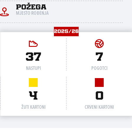
Požega
MJESTO ROĐENJA
2025/26
37
7
NASTUPI
POGOTCI
4
0
ŽUTI KARTONI
CRVENI KARTONI