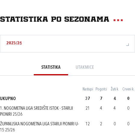
Statistika po sezonama
2025/26
STATISTIKA
UTAKMICE
Nastupi
Pogotci
Žuti k.
Crveni k.
UKUPNO
37
7
4
0
1. NOGOMETNA LIGA SREDIŠTE ISTOK - STARIJI
21
4
4
0
PIONIRI 25/26
ŽUPANIJSKA NOGOMETNA LIGA STARIJI PIONIRI U-
12
2
0
0
15 25/26