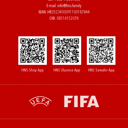
E-mail:
info@hns.family
IBAN: HR2523400091100187844
OIB: 08516152078
HNS Shop App
HNS Ulaznice App
HNS Semafor App