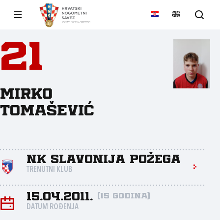
21
Mirko
Tomašević
NK Slavonija Požega
TRENUTNI KLUB
15.04.2011.
(15 godina)
DATUM ROĐENJA