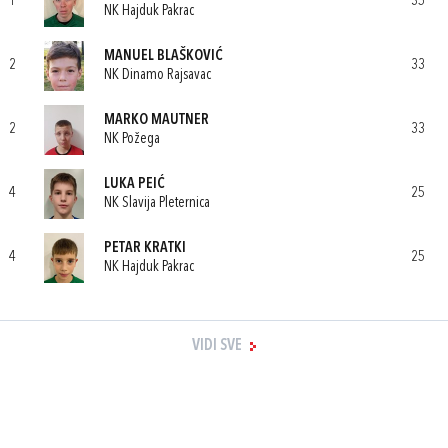
1
35
NK Hajduk Pakrac
MANUEL BLAŠKOVIĆ
2
33
NK Dinamo Rajsavac
MARKO MAUTNER
2
33
NK Požega
LUKA PEIĆ
4
25
NK Slavija Pleternica
PETAR KRATKI
4
25
NK Hajduk Pakrac
VIDI SVE