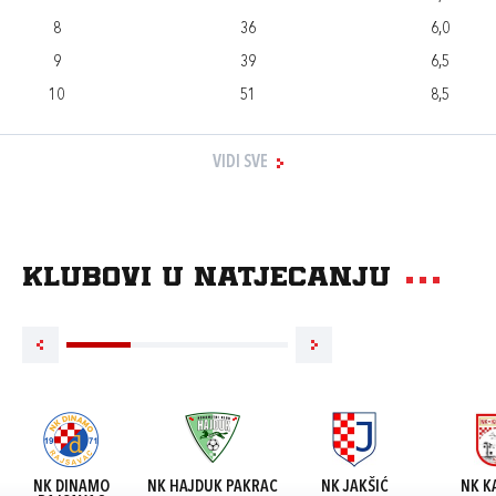
8
36
6,0
9
39
6,5
10
51
8,5
VIDI SVE
Klubovi u natjecanju
NK DINAMO
NK HAJDUK PAKRAC
NK JAKŠIĆ
NK K