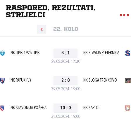
Raspored, rezultati,
strijelci
22. kolo
NK LIPIK 1925 LIPIK
3
:
1
NK SLAVIJA PLETERNICA
29.05.2024. 17:30
NK PAPUK (V)
2
:
0
NK SLOGA TRENKOVO
29.05.2024. 19:00
NK SLAVONIJA POŽEGA
10
:
0
NK KAPTOL
31.05.2024. 19:00