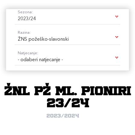
Sezona:
2023/24
Razina:
ŽNS požeško-slavonski
Natjecanje:
- odaberi natjecanje -
ŽNL PŽ ml. pioniri
23/24
2023/2024