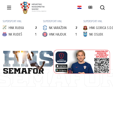
SUPERSPORT HNL
SUPERSPORT HNL
SUPERSPORT HNL
HNK RIJEKA
2
NK VARAŽDIN
2
HNK GORICA S.D.
NK RUDEŠ
1
HNK HAJDUK
1
NK OSIJEK
semafor
SEMAFO