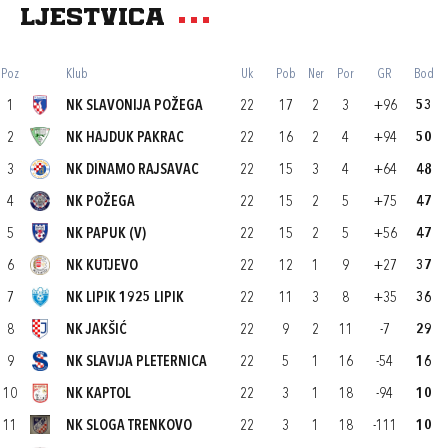
Ljestvica
Poz
Klub
Uk
Pob
Ner
Por
GR
Bod
1
NK SLAVONIJA POŽEGA
22
17
2
3
+96
53
2
NK HAJDUK PAKRAC
22
16
2
4
+94
50
3
NK DINAMO RAJSAVAC
22
15
3
4
+64
48
4
NK POŽEGA
22
15
2
5
+75
47
5
NK PAPUK (V)
22
15
2
5
+56
47
6
NK KUTJEVO
22
12
1
9
+27
37
7
NK LIPIK 1925 LIPIK
22
11
3
8
+35
36
8
NK JAKŠIĆ
22
9
2
11
-7
29
9
NK SLAVIJA PLETERNICA
22
5
1
16
-54
16
10
NK KAPTOL
22
3
1
18
-94
10
11
NK SLOGA TRENKOVO
22
3
1
18
-111
10