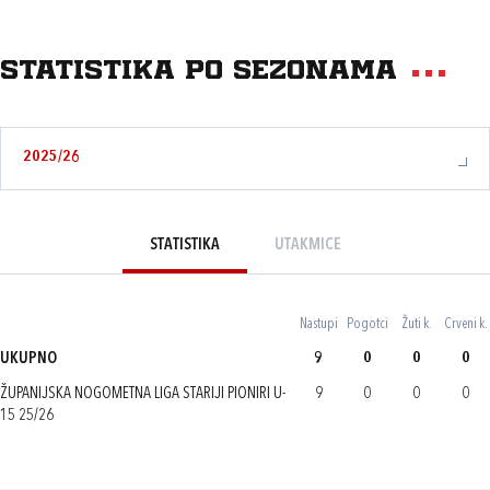
Statistika po sezonama
2025/26
STATISTIKA
UTAKMICE
Nastupi
Pogotci
Žuti k.
Crveni k.
UKUPNO
9
0
0
0
ŽUPANIJSKA NOGOMETNA LIGA STARIJI PIONIRI U-
9
0
0
0
15 25/26