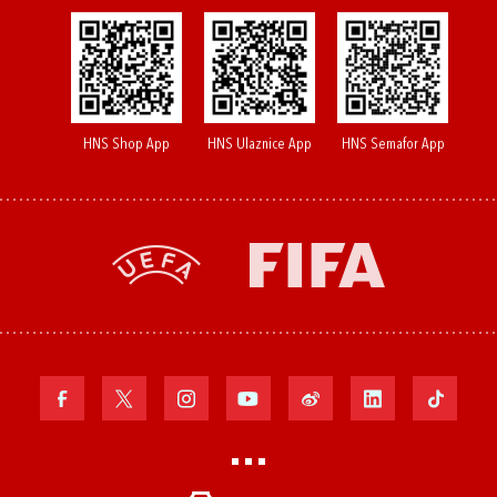
HNS Shop App
HNS Ulaznice App
HNS Semafor App