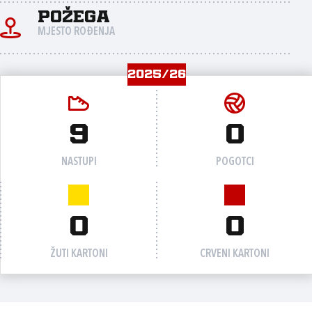
Požega
MJESTO ROĐENJA
2025/26
9
0
NASTUPI
POGOTCI
0
0
ŽUTI KARTONI
CRVENI KARTONI