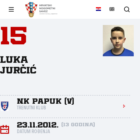
15
Luka
Jurčić
NK Papuk (V)
TRENUTNI KLUB
23.11.2012.
(13 godina)
DATUM ROĐENJA