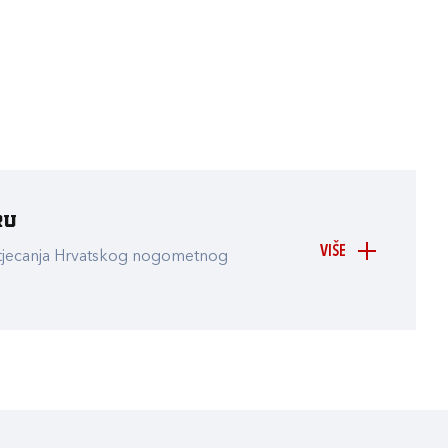
ru
VIŠE
atjecanja Hrvatskog nogometnog