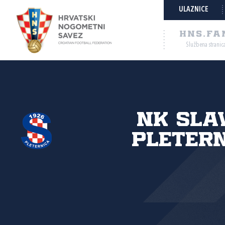
ULAZNICE
HNS.FA
Službena stranic
NK Sla
Pleter