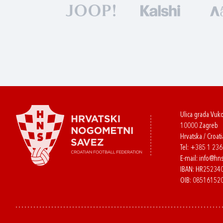
Ulica grada Vuk
10000 Zagreb
Hrvatska / Croati
Tel:
+385 1 23
E-mail:
info@hns
IBAN: HR2523
OIB: 08516152