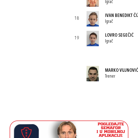
Igrač
IVAN BENEDIKT Č
18
Igrač
LOVRO SEGEČIĆ
19
Igrač
MARKO VUJNOVI
Trener