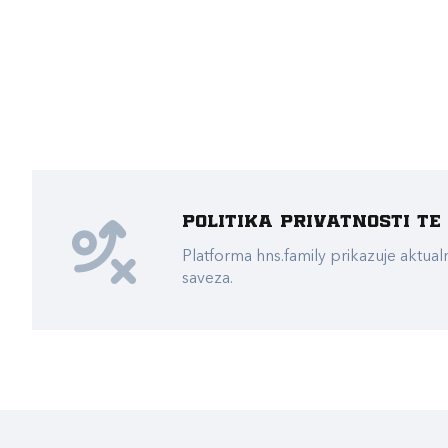
Politika privatnosti t
Platforma hns.family prikazuje akt
saveza.