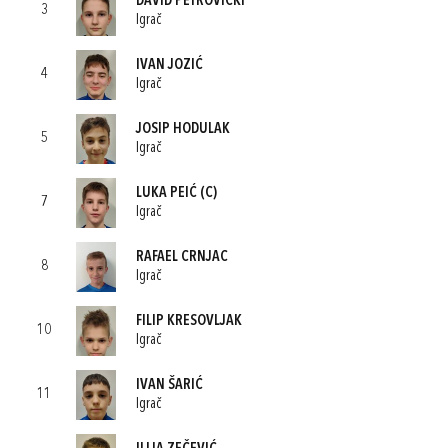
DAVID PETROVICKI
3
Igrač
IVAN JOZIĆ
4
Igrač
JOSIP HODULAK
5
Igrač
LUKA PEIĆ
(C)
7
Igrač
RAFAEL CRNJAC
8
Igrač
FILIP KRESOVLJAK
10
Igrač
IVAN ŠARIĆ
11
Igrač