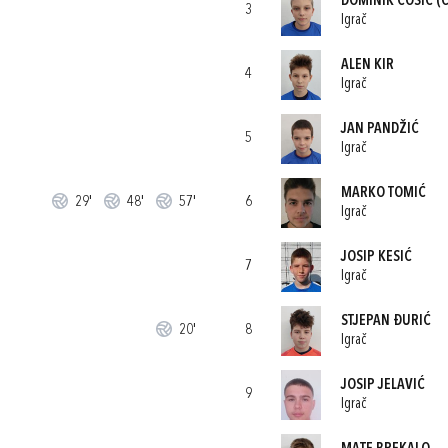
DOMINIK ĆOSIĆ
(C
3
Igrač
ALEN KIR
4
Igrač
JAN PANDŽIĆ
5
Igrač
MARKO TOMIĆ
29'
48'
57'
6
Igrač
JOSIP KESIĆ
7
Igrač
STJEPAN ĐURIĆ
20'
8
Igrač
JOSIP JELAVIĆ
9
Igrač