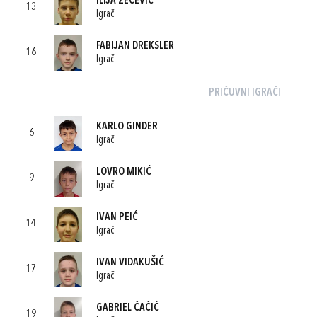
ILIJA ZEČEVIĆ
13
Igrač
FABIJAN DREKSLER
16
Igrač
PRIČUVNI IGRAČI
KARLO GINDER
6
Igrač
LOVRO MIKIĆ
9
Igrač
IVAN PEIĆ
14
Igrač
IVAN VIDAKUŠIĆ
17
Igrač
GABRIEL ČAČIĆ
19