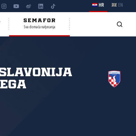
HR
EN
A
SEMAFOR
Sva domaća natjecanja
Slavonija
žega