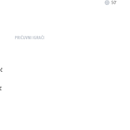
50'
PRIČUVNI IGRAČI
IĆ
Ć