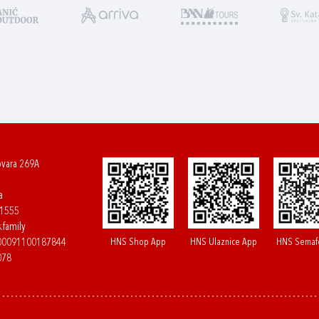
ovara 269A
a
61555
.family
HNS Shop App
HNS Ulaznice App
HNS Semaf
400091100187844
078