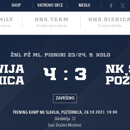
SHOP
VATRENO SRCE
MEDIJI
MILY
HNS.TEAM
HNS.RIZNIC
a Saveza
Hrvatske reprezentacije
Povijest i statistika
ŽNL PŽ ml. pioniri 23/24, 9. kolo
vija
NK 
4
:
3
nica
Po
ZAVRŠENO
TRENING KAMP NK SLAVIJA, PLETERNICA, 28.10.2023. 10:00
Gledatelja: 32
Suci: Dražen Miočević.