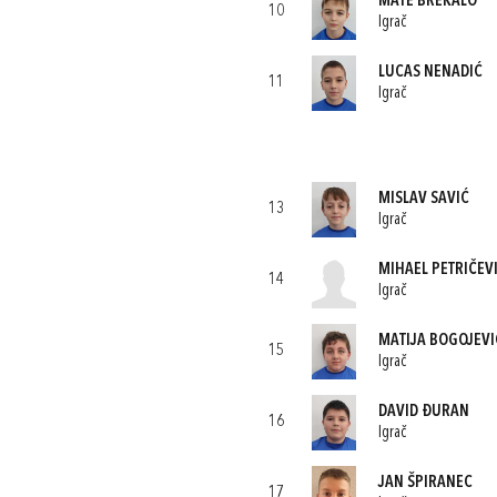
MATE BREKALO
10
Igrač
LUCAS NENADIĆ
11
Igrač
MISLAV SAVIĆ
13
Igrač
MIHAEL PETRIČEV
14
Igrač
MATIJA BOGOJEVI
15
Igrač
DAVID ĐURAN
16
Igrač
JAN ŠPIRANEC
17