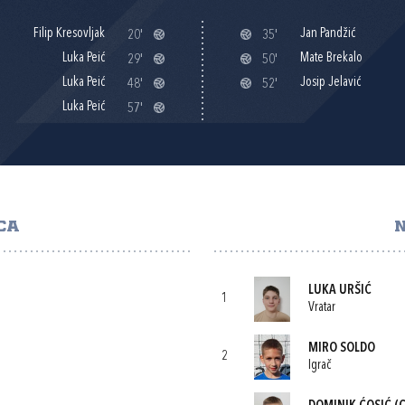
Filip Kresovljak
Jan Pandžić
20'
35'
Luka Peić
Mate Brekalo
29'
50'
Luka Peić
Josip Jelavić
48'
52'
Luka Peić
57'
CA
N
LUKA URŠIĆ
1
Vratar
MIRO SOLDO
2
Igrač