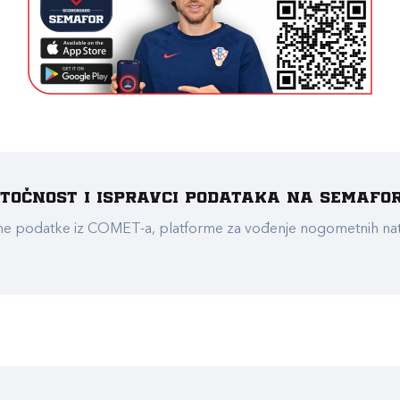
e točnost i ispravci podataka na Semafo
ualne podatke iz COMET-a, platforme za vođenje nogometnih n