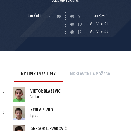
Suci: Alen Dobraš.
Jan Čolić
Josip Kesić
23'
6'
Vito Vukušić
10'
Vito Vukušić
17'
NK LIPIK 1925 LIPIK
NK SLAVONIJA POŽEGA
VIKTOR BLAŽEVIĆ
1
Vratar
KERIM SIVRO
2
Igrač
GREGOR LJEVAKOVIĆ