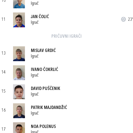
10
Igrač
JAN ČOLIĆ
11
23'
Igrač
PRIČUVNI IGRAČI
MISLAV GRDIĆ
13
Igrač
IVANO ČOKRLIĆ
14
Igrač
DAVID PUŠČENIK
15
Igrač
PATRIK MAJDANDŽIĆ
16
Igrač
NOA POLENUS
17
Igrač