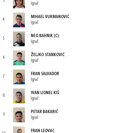
3
Igrač
MIHAEL VUKMANOVIĆ
4
Igrač
NEO BAHNIK
(C)
5
Igrač
ŽELJKO STANKOVIĆ
6
Igrač
FRAN SALVADOR
7
Igrač
IVAN LIONEL KIŠ
8
Igrač
PETAR BAKARIĆ
9
Igrač
FRAN LEOVAC