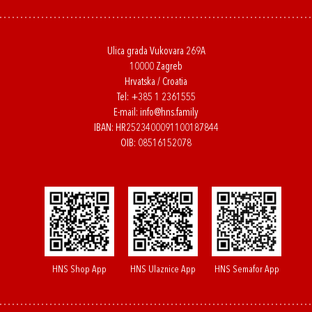
Ulica grada Vukovara 269A
10000 Zagreb
Hrvatska / Croatia
Tel:
+385 1 2361555
E-mail:
info@hns.family
IBAN: HR2523400091100187844
OIB: 08516152078
HNS Shop App
HNS Ulaznice App
HNS Semafor App