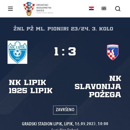
ŽNL PŽ ml. pioniri 23/24, 3. kolo
1
:
3
NK
NK Lipik
Slavonija
1925 Lipik
Požega
ZAVRŠENO
GRADSKI STADION LIPIK, LIPIK, 16.09.2023. 10:00