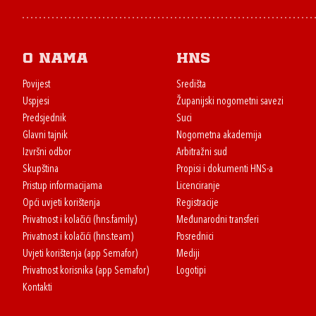
O nama
HNS
Povijest
Središta
Uspjesi
Županijski nogometni savezi
Predsjednik
Suci
Glavni tajnik
Nogometna akademija
Izvršni odbor
Arbitražni sud
Skupština
Propisi i dokumenti HNS-a
Pristup informacijama
Licenciranje
Opći uvjeti korištenja
Registracije
Privatnost i kolačići (hns.family)
Međunarodni transferi
Privatnost i kolačići (hns.team)
Posrednici
Uvjeti korištenja (app Semafor)
Mediji
Privatnost korisnika (app Semafor)
Logotipi
Kontakti