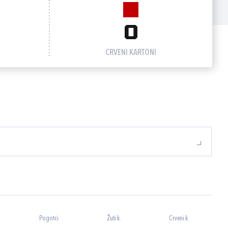
0
CRVENI KARTONI
Pogotci
Žuti k.
Crveni k.