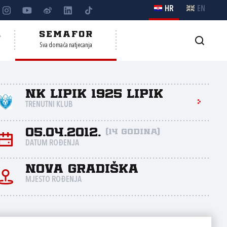
HR
EN
A
SEMAFOR
Sva domaća natjecanja
NK Lipik 1925 Lipik
TRENUTNI KLUB
05.04.2012.
(14 godina)
DATUM ROĐENJA
Nova gradiška
MJESTO ROĐENJA