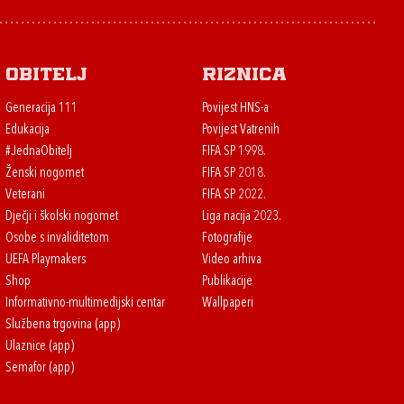
Obitelj
Riznica
Generacija 111
Povijest HNS-a
Edukacija
Povijest Vatrenih
#JednaObitelj
FIFA SP 1998.
Ženski nogomet
FIFA SP 2018.
Veterani
FIFA SP 2022.
Dječji i školski nogomet
Liga nacija 2023.
Osobe s invaliditetom
Fotografije
UEFA Playmakers
Video arhiva
Shop
Publikacije
Informativno-multimedijski centar
Wallpaperi
Službena trgovina (app)
Ulaznice (app)
Semafor (app)