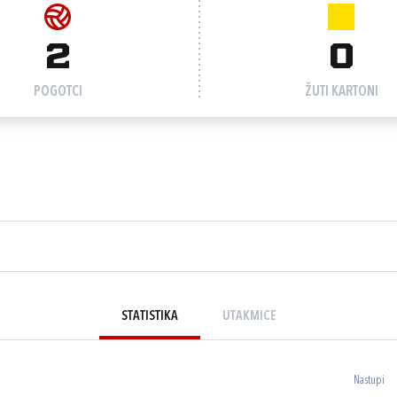
2
0
POGOTCI
ŽUTI KARTONI
STATISTIKA
UTAKMICE
Nastupi