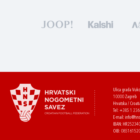
Ulica grada Vuk
10000 Zagreb
Hrvatska / Croati
Tel:
+385 1 23
E-mail:
info@hns
IBAN: HR2523
OIB: 08516152