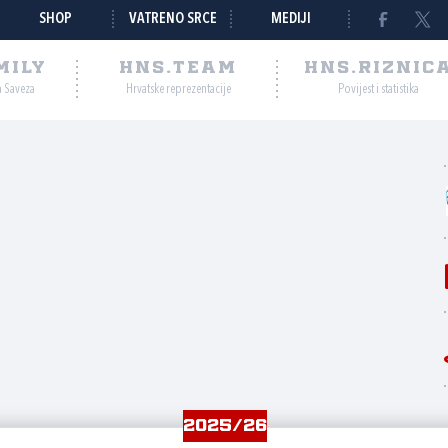
SHOP
VATRENO SRCE
MEDIJI
MILY
HNS.TEAM
HNS.RIZNIC
a Saveza
Hrvatske reprezentacije
Povijest i statistika
2025/26