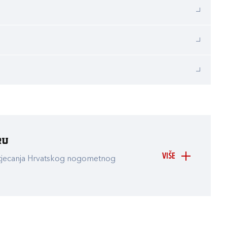
ru
VIŠE
atjecanja Hrvatskog nogometnog