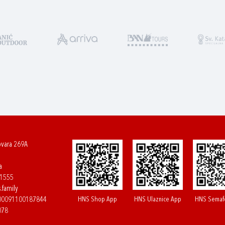
ovara 269A
a
61555
.family
HNS Shop App
HNS Ulaznice App
HNS Semaf
400091100187844
078