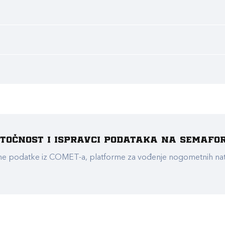
e točnost i ispravci podataka na Semafo
ualne podatke iz COMET-a, platforme za vođenje nogometnih n