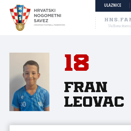
ULAZNICE
HNS.FA
Službena stranic
18
Fran
Leovac