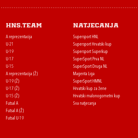
HNS.team
Natjecanja
A reprezentacija
Supersport HNL
U-21
Supersport Hrvatski kup
U-19
Supersport Superkup
U-17
SuperSport Prva NL
U-15
SuperSport Druga NL
A reprezentacija (Ž)
Magenta Liga
U-19 (Ž)
SuperSport HMNL
U-17 (Ž)
Hrvatski kup za žene
U-15 (Ž)
Hrvatski malonogometni kup
Futsal A
Sva natjecanja
Futsal A (Ž)
Futsal U-19